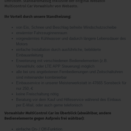
umrüsten. Standardmässig inklusive der original Webasto
Multicontrol Car Vorwahluhr von Webasto.
Ihr Vorteil durch unsere Standheizung:
von Eis, Schnee und Beschlag befreite Windschutzscheibe
erwärmter Fahrzeuginnenraum
vorgewärmtes Kühlwasser und dadurch längere Lebensdauer des
Motors
einfache Installation durch ausführliche, bebilderte
Einbauanleitung
Erweiterung mit verschiedenen Bedienelementen (z.B.
Vorwahluhr, oder LTE APP Steuerung) möglich
alle bei uns angebotenen Fernbedienungen und Zeitschaltuhren
sind miteinander kombinierbar
Einbauservice in unserer Meisterwerkstatt in 47665 Sonsbeck für
nur 250,-€
keine Freischaltung nötig
Beratung vor dem Kauf und Hilfeservice während des Einbaus
per E-Mail, oder auch gerne telefonisch
Vorwahluhr MultiControl Car im Überblick (abwählbar, andere
Bedienelemente gegen Aufpreis frei wählbar):
einfache On- / Off-Funktion