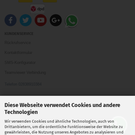
KUNDENSERVICE
Rückrufservice
Kontaktformular
SMS-Konfigurator
Teamviewer Verbindung
Telefon 02838910384
Ihre Meinung und Ideen sind uns Wichtig
Diese Webseite verwendet Cookies und andere
Technologien
Wir verwenden Cookies und ähnliche Technologien, auch von
Vertrag widerrufen
Drittanbietern, um die ordentliche Funktionsweise der Website zu
gewährleisten, die Nutzung unseres Angebotes zu analysieren und