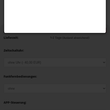
0,- € VERSAND
Art.Nr.:
LPSTV3.4
Lieferzeit:
1-2 Tage
(Ausland abweichend)
Zeitschaltuhr:
Funkfernbedienungen:
APP-Steuerung: