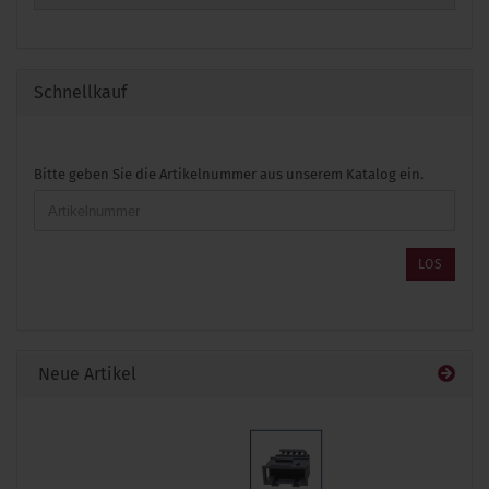
Schnellkauf
BITTE
Bitte geben Sie die Artikelnummer aus unserem Katalog ein.
GEBEN
SIE
DIE
ARTIKELNUMMER
LOS
AUS
UNSEREM
KATALOG
EIN.
Neue Artikel