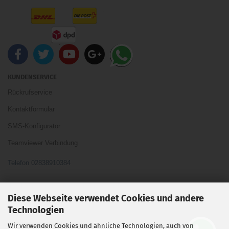
KUNDENSERVICE
Rückrufservice
Kontaktformular
SMS-Konfigurator
Teamviewer Verbindung
Telefon 02838910384
Ihre Meinung und Ideen sind uns Wichtig
Diese Webseite verwendet Cookies und andere
Technologien
Wir verwenden Cookies und ähnliche Technologien, auch von
Vertrag widerrufen