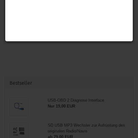
A8 4H Bj. 2009 - 2017
A8 4N Bj. 2019 -
Bestseller
USB-OBD 2 Diagnose Interface
Nur 19,00 EUR
SD USB MP3 Wechsler zur Aufrüstung des
originalen Radio/Navis
ab 79,00 EUR