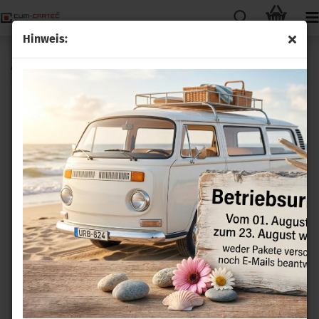
Hinweis:
Audi A8
A8 4D Bj.95 - 03
A8 4E Bj. 2002 - 2010