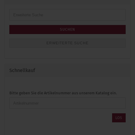
Erweiterte
Suche
SUCHEN
ERWEITERTE SUCHE
Schnellkauf
BITTE
Bitte geben Sie die Artikelnummer aus unserem Katalog ein.
GEBEN
SIE
DIE
ARTIKELNUMMER
LOS
AUS
UNSEREM
KATALOG