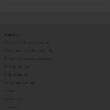
MEHR ÜBER...
Versand- & Zahlungsbedingungen
Widerrufsrecht & Widerrufsformular
Hinweis nach dem Batteriegesetz
SMS-Konfigurator
Callback Service
Datenschutzerklärung
Kontakt
Unsere AGB's
Impressum