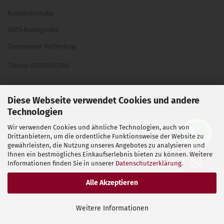
Kontaktformular
SMS-Konfigurator
Teamviewer Verbindung
Telefon 02838910384
Ihre Meinung und Ideen sind uns Wichtig
Diese Webseite verwendet Cookies und andere
Technologien
Wir verwenden Cookies und ähnliche Technologien, auch von
Vertrag widerrufen
Drittanbietern, um die ordentliche Funktionsweise der Website zu
gewährleisten, die Nutzung unseres Angebotes zu analysieren und
Ihnen ein bestmögliches Einkaufserlebnis bieten zu können. Weitere
Shopsoftware
by Gambio.de © 2026
✉
Informationen finden Sie in unserer
Datenschutzerklärung
.
Alle Akzeptieren
Weitere Informationen