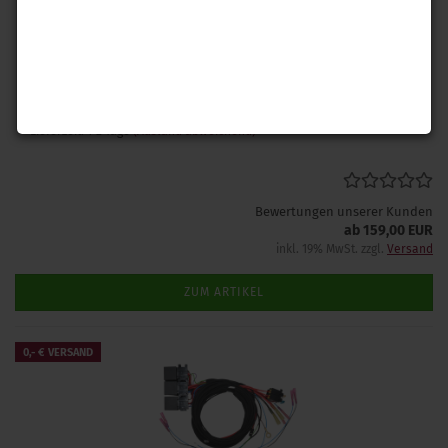
Kompletter Umrüstsatz vom Zuheizer zur Standheizung für VW
Sharan 7M II TDI Baujahr 2001-2010 mit Webasto MultiControl
Car und bebilderter Einbauanleitung.
Geniessen Sie freie Scheiben und ein warmes Auto im Winter.
Lieferzeit: 1-2 Tage
(Ausland abweichend)
Bewertungen unserer Kunden
ab 159,00 EUR
inkl. 19% MwSt. zzgl.
Versand
ZUM ARTIKEL
0,- € VERSAND