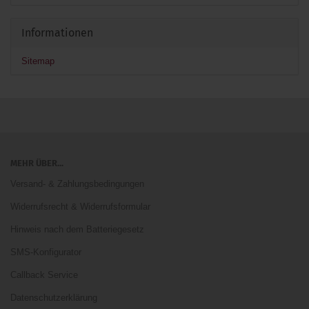
Informationen
Sitemap
MEHR ÜBER...
Versand- & Zahlungsbedingungen
Widerrufsrecht & Widerrufsformular
Hinweis nach dem Batteriegesetz
SMS-Konfigurator
Callback Service
Datenschutzerklärung