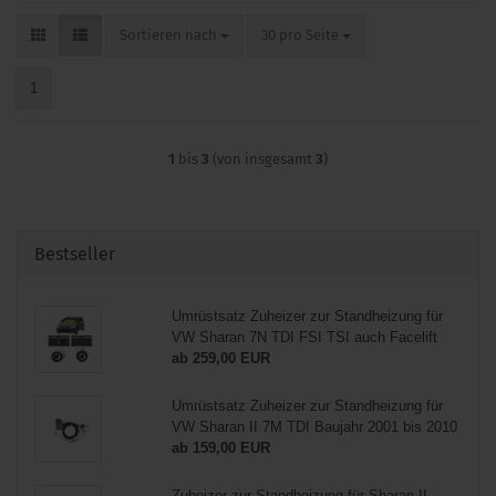
Sortieren nach
pro Seite
Sortieren nach
30 pro Seite
1
1
bis
3
(von insgesamt
3
)
Bestseller
Umrüstsatz Zuheizer zur Standheizung für
VW Sharan 7N TDI FSI TSI auch Facelift
ab 259,00 EUR
Umrüstsatz Zuheizer zur Standheizung für
VW Sharan II 7M TDI Baujahr 2001 bis 2010
ab 159,00 EUR
Zuheizer zur Standheizung für Sharan II