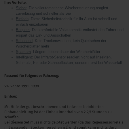
Ihre Vorteile:
Sicher
: Die vollautomatische Wischersteuerung reagiert
zuverlässig und schneller als Sie
Einfach
: Diese Sicherheitstechnik für Ihr Auto ist schnell und
einfach einzubauen
Bequem
: Die komfortable Vollautomatik entlastet den Fahrer und
erspart das Ein- und Ausschalten
Schonend
: Kein Trockenwischen, kein Quietschen der
Wischerblätter mehr
Sparsam
: Längere Lebensdauer der Wischerblätter
Intelligent:
Der Infrarot-Sensor reagiert nicht auf Insekten,
Schmutz, Eis oder Schneeflocken, sondern erst bei Wasserfall.
Passend für folgendes Fahrzeug:
VW Vento 1991- 1998
Einbau:
Mit Hilfe der gut beschriebenen und teilweise bebilderten
Einbauanleitung ist der Einbau innerhalb von 2-2,5 Stunden zu
schaffen.
Bei diesem Set muss nichts gelötet werden (da das Regensensorrelais
mit passenden Steckern versehen ist) und somit kann nichts durch