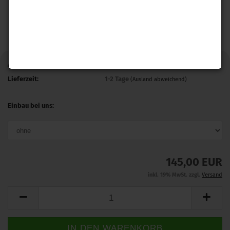
Art.Nr.:
RS01_Vento
Lieferzeit:
1-2 Tage
(Ausland abweichend)
Einbau bei uns:
145,00 EUR
inkl. 19% MwSt. zzgl.
Versand