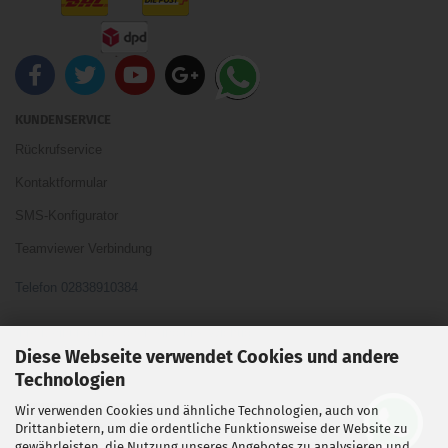
KUNDENSERVICE
Rückrufservice
Kontaktformular
SMS-Konfigurator
Teamviewer Verbindung
Telefon 02838910384
Ihre Meinung und Ideen sind uns Wichtig
Diese Webseite verwendet Cookies und andere
Technologien
Wir verwenden Cookies und ähnliche Technologien, auch von
Vertrag widerrufen
Drittanbietern, um die ordentliche Funktionsweise der Website zu
gewährleisten, die Nutzung unseres Angebotes zu analysieren und