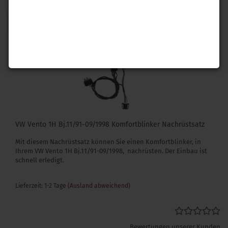
1
VW Vento 1H Bj.11/91-09/1998 Komfortblinker Nachrüstsatz
Mit diesem Nachrüstsatz können Sie einen Komfortblinker, in
Ihrem VW Vento 1H Bj.11/91-09/1998, nachrüsten. Der Einbau ist
schnell erledigt.
Lieferzeit: 1-2 Tage
(Ausland abweichend)
Bewertungen unserer Kunden