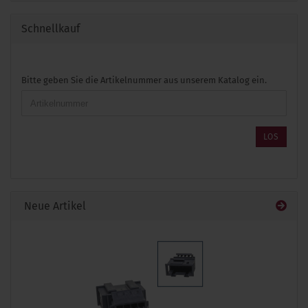
Schnellkauf
BITTE
Bitte geben Sie die Artikelnummer aus unserem Katalog ein.
GEBEN
SIE
DIE
ARTIKELNUMMER
LOS
AUS
UNSEREM
KATALOG
EIN.
Neue Artikel