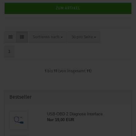
ZUM ARTIKEL
Sortieren nach
pro Seite
Sortieren nach
30 pro Seite
1
1
bis
11
(von insgesamt
11
)
Bestseller
USB-OBD 2 Diagnose Interface
Nur 19,00 EUR