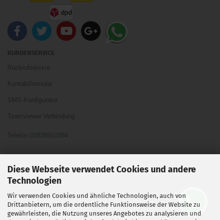
KUNDENSERVICE
Rückrufservice
Kontaktformular
SMS-Konfigurator
Teamviewer Verbindung
Telefon 02838910384
Ihre Meinung und Ideen sind uns Wichtig
Diese Webseite verwendet Cookies und andere
Technologien
Wir verwenden Cookies und ähnliche Technologien, auch von
Vertrag widerrufen
Drittanbietern, um die ordentliche Funktionsweise der Website zu
gewährleisten, die Nutzung unseres Angebotes zu analysieren und