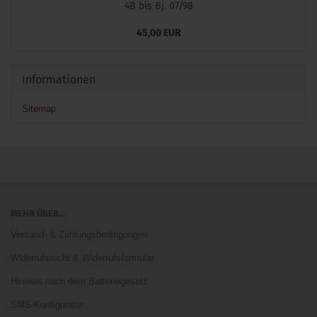
4B bis Bj. 07/98
45,00 EUR
Informationen
Sitemap
MEHR ÜBER...
Versand- & Zahlungsbedingungen
Widerrufsrecht & Widerrufsformular
Hinweis nach dem Batteriegesetz
SMS-Konfigurator