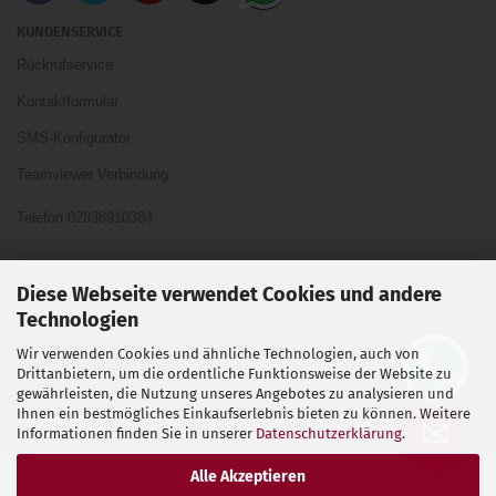
KUNDENSERVICE
Rückrufservice
Kontaktformular
SMS-Konfigurator
Teamviewer Verbindung
Telefon 02838910384
Ihre Meinung und Ideen sind uns Wichtig
Diese Webseite verwendet Cookies und andere
Technologien
Wir verwenden Cookies und ähnliche Technologien, auch von
Vertrag widerrufen
Drittanbietern, um die ordentliche Funktionsweise der Website zu
gewährleisten, die Nutzung unseres Angebotes zu analysieren und
Ihnen ein bestmögliches Einkaufserlebnis bieten zu können. Weitere
Shopsoftware
by Gambio.de © 2026
✉
Informationen finden Sie in unserer
Datenschutzerklärung
.
Alle Akzeptieren