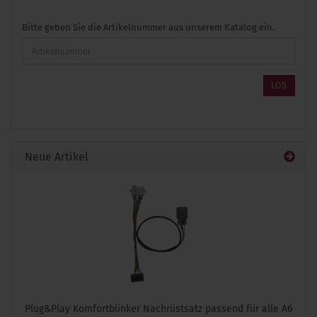
BITTE
Bitte geben Sie die Artikelnummer aus unserem Katalog ein.
GEBEN
SIE
DIE
ARTIKELNUMMER
LOS
AUS
UNSEREM
KATALOG
EIN.
Neue Artikel
Plug&Play Komfortblinker Nachrüstsatz passend für alle A6