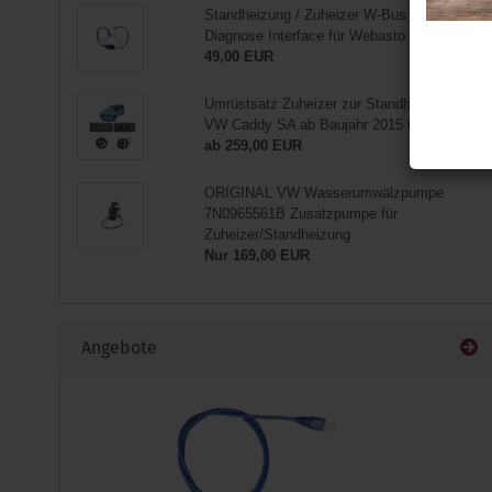
Standheizung / Zuheizer W-Bus / USB
Diagnose Interface für Webasto
49,00 EUR
Umrüstsatz Zuheizer zur Standheizung für
VW Caddy SA ab Baujahr 2015 bis 2020
ab 259,00 EUR
ORIGINAL VW Wasserumwälzpumpe
7N0965561B Zusatzpumpe für
Zuheizer/Standheizung
Nur 169,00 EUR
Angebote