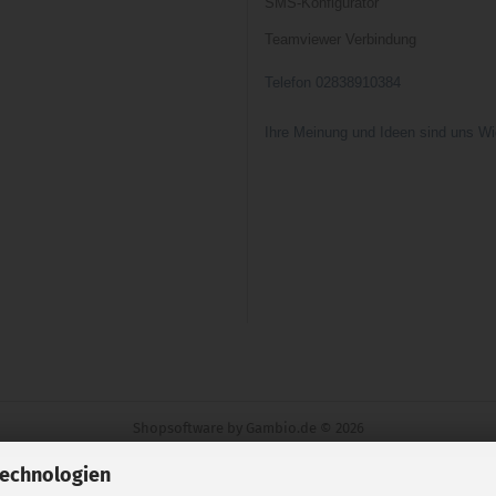
SMS-Konfigurator
Teamviewer Verbindung
Telefon 02838910384
Ihre Meinung und Ideen sind uns Wi
Shopsoftware
by Gambio.de © 2026
Technologien