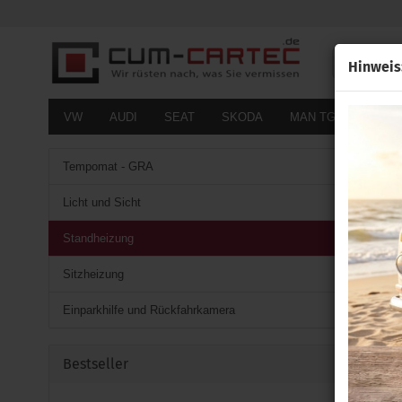
Alle
Hinweis
VW
AUDI
SEAT
SKODA
MAN TGE
FOR
Tempomat - GRA
Licht und Sicht
Standheizung
Sitzheizung
Einparkhilfe und Rückfahrkamera
Bestseller