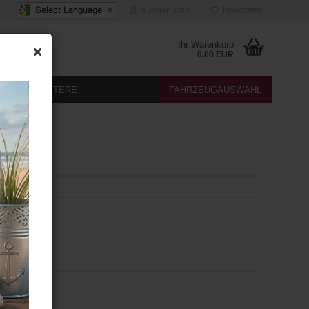
Kundenlogin
Merkzettel
Ihr Warenkorb
0,00 EUR
DIA
WEITERE
FAHRZEUGAUSWAHL
izung
B Diagnose