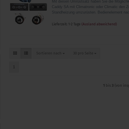
Mit diesen Umrüstsatz haben Sie die Möglich
Caddy SA mit Climatronic oder Climatic den Z
Standheizung umzurüsten. Bedienelement nac
Lieferzeit: 1-2 Tage
(Ausland abweichend)
Sortieren nach
pro Seite
Sortieren nach
30 pro Seite
1
1
bis
3
(von in