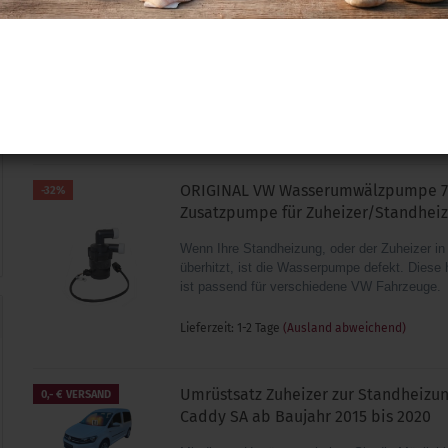
Interface für Webasto
Mit diesem W-Bus Diagnoseinterface können
Fehlerspeicher aller diagnosefähigen Webas
Standheizungen auslesen und die Funktion 
Komponenten testen.
Lieferzeit: 1-2 Tage
(Ausland abweichend)
ORIGINAL VW Wasserumwälzpumpe 
-32%
Zusatzpumpe für Zuheizer/Standhei
Wenn Ihre Standheizung, oder der Zuheizer i
überhitzt, ist die Wasserpumpe defekt. Diese 
ist passend für verschiedene VW Fahrzeuge.
Lieferzeit: 1-2 Tage
(Ausland abweichend)
Umrüstsatz Zuheizer zur Standheizun
0,- € VERSAND
Caddy SA ab Baujahr 2015 bis 2020