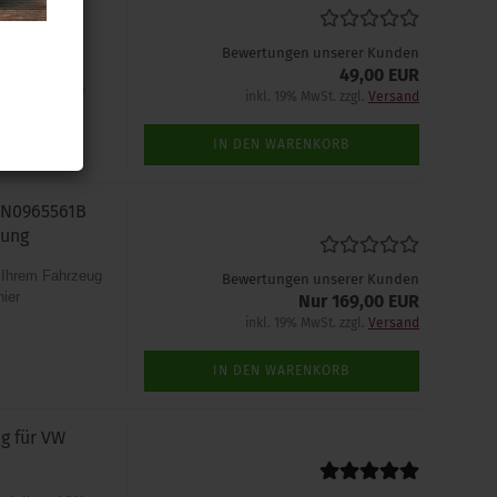
 Sie den
Bewertungen unserer Kunden
to-
49,00 EUR
der einzelnen
inkl. 19% MwSt. zzgl.
Versand
IN DEN WARENKORB
7N0965561B
zung
n Ihrem Fahrzeug
Bewertungen unserer Kunden
hier
Nur 169,00 EUR
inkl. 19% MwSt. zzgl.
Versand
IN DEN WARENKORB
g für VW