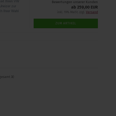
keit Ihren VW
Bewertungen unserer Kunden
uheizer zur
ab 259,00 EUR
h Ihrer Wahl
inkl. 19% MwSt. zzgl.
Versand
ZUM ARTIKEL
sgesamt
3
)