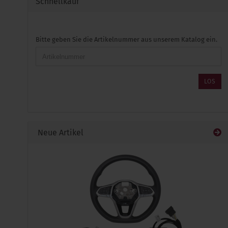
Schnellkauf
BITTE
Bitte geben Sie die Artikelnummer aus unserem Katalog ein.
GEBEN
SIE
DIE
ARTIKELNUMMER
LOS
AUS
UNSEREM
KATALOG
EIN.
Neue Artikel