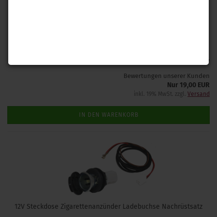
Interface zur Freischaltung des nachgerüsteten Tempomaten
Lieferzeit: 1-2 Tage
(Ausland abweichend)
Bewertungen unserer Kunden
Nur 19,00 EUR
inkl. 19% MwSt. zzgl.
Versand
IN DEN WARENKORB
12V Steckdose Zigarettenanzünder Ladebuchse Nachrüstsatz