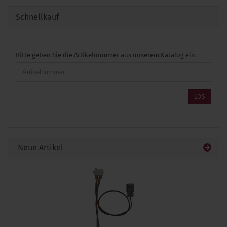
Schnellkauf
BITTE
Bitte geben Sie die Artikelnummer aus unserem Katalog ein.
GEBEN
SIE
DIE
ARTIKELNUMMER
LOS
AUS
UNSEREM
KATALOG
EIN.
Neue Artikel