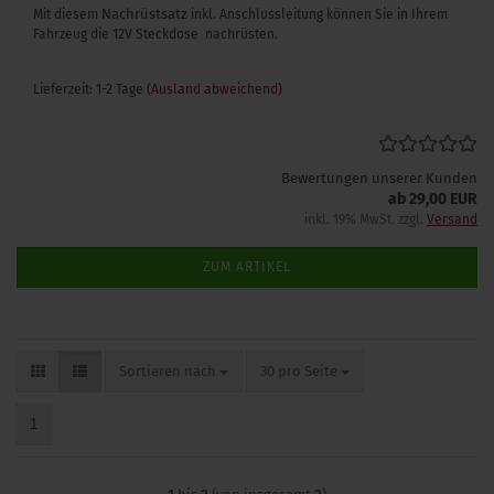
Nachrüstsatz
Mit diesem
inkl. Anschlussleitung können Sie in Ihrem
Fahrzeug die 12V Steckdose nachrüsten.
Lieferzeit: 1-2 Tage
(Ausland abweichend)
Bewertungen unserer Kunden
ab 29,00 EUR
inkl. 19% MwSt. zzgl.
Versand
ZUM ARTIKEL
Sortieren nach
pro Seite
Sortieren nach
30 pro Seite
1