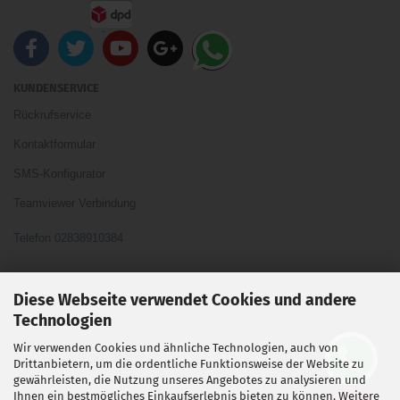
KUNDENSERVICE
Rückrufservice
Kontaktformular
SMS-Konfigurator
Teamviewer Verbindung
Telefon 02838910384
Ihre Meinung und Ideen sind uns Wichtig
Diese Webseite verwendet Cookies und andere
Technologien
Wir verwenden Cookies und ähnliche Technologien, auch von
Vertrag widerrufen
Drittanbietern, um die ordentliche Funktionsweise der Website zu
gewährleisten, die Nutzung unseres Angebotes zu analysieren und
Ihnen ein bestmögliches Einkaufserlebnis bieten zu können. Weitere
Shopsoftware
by Gambio.de © 2026