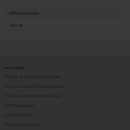
Informationen
Sitemap
MEHR ÜBER...
Versand- & Zahlungsbedingungen
Widerrufsrecht & Widerrufsformular
Hinweis nach dem Batteriegesetz
SMS-Konfigurator
Callback Service
Datenschutzerklärung