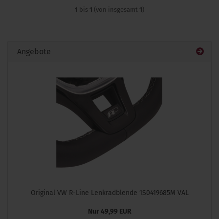
1
bis
1
(von insgesamt
1
)
Angebote
Original VW R-Line Lenkradblende 1S0419685M VAL
Nur 49,99 EUR