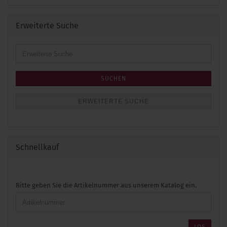
Erweiterte Suche
Erweiterte
Suche
SUCHEN
ERWEITERTE SUCHE
Schnellkauf
BITTE
Bitte geben Sie die Artikelnummer aus unserem Katalog ein.
GEBEN
SIE
DIE
ARTIKELNUMMER