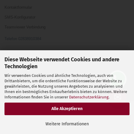
Kontaktformular
SMS-Konfigurator
Teamviewer Verbindung
Telefon 02838910384
Ihre Meinung und Ideen sind uns Wichtig
Diese Webseite verwendet Cookies und andere
Technologien
Wir verwenden Cookies und ähnliche Technologien, auch von
Vertrag widerrufen
Drittanbietern, um die ordentliche Funktionsweise der Website zu
gewährleisten, die Nutzung unseres Angebotes zu analysieren und
Ihnen ein bestmögliches Einkaufserlebnis bieten zu können. Weitere
Shopsoftware
by Gambio.de © 2026
✉
Informationen finden Sie in unserer
Datenschutzerklärung
.
Alle Akzeptieren
Weitere Informationen