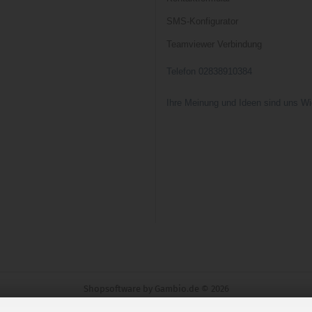
SMS-Konfigurator
Teamviewer Verbindung
Telefon 02838910384
Ihre Meinung und Ideen sind uns Wi
Shopsoftware
by Gambio.de © 2026