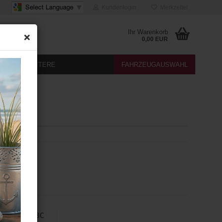
Kundenlogin
Merkzettel
Ihr Warenkorb
0,00 EUR
DIA
WEITERE
FAHRZEUGAUSWAHL
t - GRA
VW Passat 3C