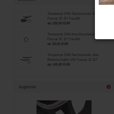
Tempomat GRA Nachrüstsatz für VW
Passat 3C B7 Facelift
ab 199,00 EUR
Tempomat GRA Anschlussleitung für VW
Passat 3C B7 Facelift
ab 20,00 EUR
Tempomat GRA Nachrüstsatz über
Blinkerschalter VW Passat 3C B7
ab 149,00 EUR
Angebote