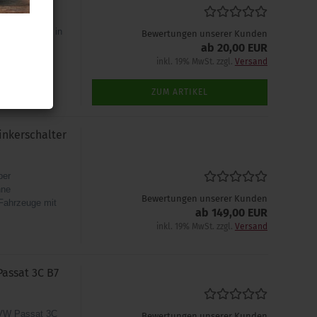
n Tempomaten in
Bewertungen unserer Kunden
sten. Für
ab 20,00 EUR
.
inkl. 19% MwSt. zzgl.
Versand
ZUM ARTIKEL
nkerschalter
ber
hne
Bewertungen unserer Kunden
 Fahrzeuge mit
ab 149,00 EUR
inkl. 19% MwSt. zzgl.
Versand
assat 3C B7
 VW Passat 3C
Bewertungen unserer Kunden