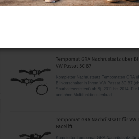
B7 Facelift
Mit dieser Anschlussleitung können Sie eine
Ihrem VW Passat 3C B7 Bj. 2011-2014 nachrü
Fahrzeuge mit und ohne Multifunktionslenkrad
Lieferzeit: 1-2 Tage
(Ausland abweichend)
Tempomat GRA Nachrüstsatz über Bli
VW Passat 3C B7
Kompletter Nachrüstsatz Tempomaten GRA ü
Blinkerschalter in Ihrem VW Passat 3C B7 (o
Spurhalteassistent) ab Bj. 2011 bis 2014. Für
und ohne Multifunktionslenkrad.
Tempomat GRA Nachrüstsatz für VW P
Facelift
Kompletter Tempomat GRA Nachrüstsatz für