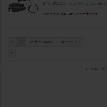
B7 Bj. 2011-2014, inklusive Anschlussleitung.
Lieferzeit: 1-2 Tage
(Ausland abweichend)
Sortieren nach
pro Seite
Sortieren nach
30 pro Seite
1
1
bis
3
(von in