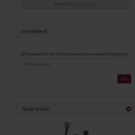
ERWEITERTE SUCHE
Schnellkauf
BITTE
Bitte geben Sie die Artikelnummer aus unserem Katalog ein.
GEBEN
SIE
DIE
ARTIKELNUMMER
LOS
AUS
UNSEREM
KATALOG
EIN.
Neue Artikel