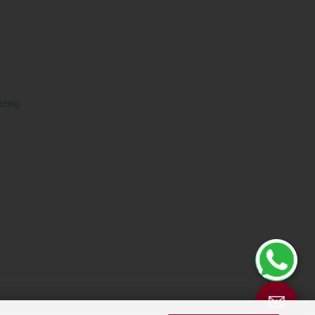
chtig
✉