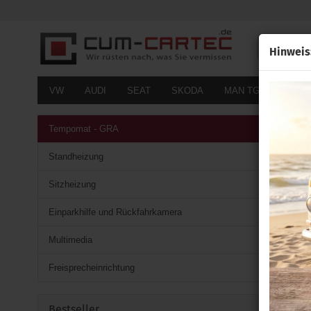
Alle
Hinweis
VW
AUDI
SEAT
SKODA
MAN TGE
FOR
Tempomat - GRA
Standheizung
Sitzheizung
Einparkhilfe und Rückfahrkamera
Multimedia
Freisprecheinrichtung
Bestseller