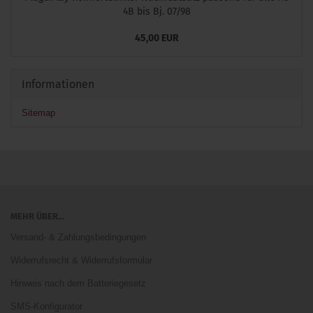
4B bis Bj. 07/98
45,00 EUR
Informationen
Sitemap
MEHR ÜBER...
Versand- & Zahlungsbedingungen
Widerrufsrecht & Widerrufsformular
Hinweis nach dem Batteriegesetz
SMS-Konfigurator