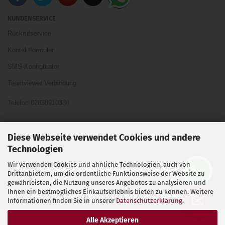
KUNDENSERVICE
Rückrufservice
Kontaktformular
SMS-Konfigurator
Teamviewer Verbindung
Telefon 02838910384
Ihre Meinung und Ideen sind uns Wichtig
Diese Webseite verwendet Cookies und andere
Technologien
Wir verwenden Cookies und ähnliche Technologien, auch von
Vertrag widerrufen
Drittanbietern, um die ordentliche Funktionsweise der Website zu
gewährleisten, die Nutzung unseres Angebotes zu analysieren und
Ihnen ein bestmögliches Einkaufserlebnis bieten zu können. Weitere
Shopsoftware
by Gambio.de © 2026
✉
Informationen finden Sie in unserer
Datenschutzerklärung
.
Alle Akzeptieren