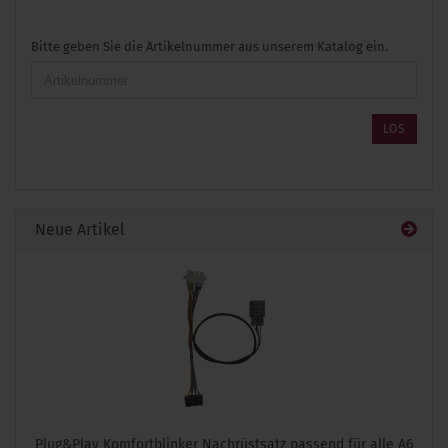
BITTE
Bitte geben Sie die Artikelnummer aus unserem Katalog ein.
GEBEN
SIE
DIE
ARTIKELNUMMER
LOS
AUS
UNSEREM
KATALOG
EIN.
Neue Artikel
Plug&Play Komfortblinker Nachrüstsatz passend für alle A6