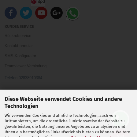
KUNDENSERVICE
Rückrufservice
Kontaktformular
SMS-Konfigurator
Teamviewer Verbindung
Telefon 02838910384
Ihre Meinung und Ideen sind uns Wichtig
Diese Webseite verwendet Cookies und andere
Technologien
Wir verwenden Cookies und ähnliche Technologien, auch von
Vertrag widerrufen
Drittanbietern, um die ordentliche Funktionsweise der Website zu
gewährleisten, die Nutzung unseres Angebotes zu analysieren und
Ihnen ein bestmögliches Einkaufserlebnis bieten zu können. Weitere
Shopsoftware
by Gambio.de © 2026