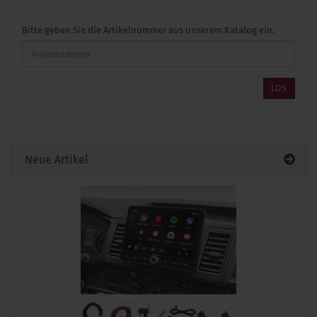
BITTE
Bitte geben Sie die Artikelnummer aus unserem Katalog ein.
GEBEN
SIE
DIE
ARTIKELNUMMER
LOS
AUS
UNSEREM
KATALOG
EIN.
Neue Artikel