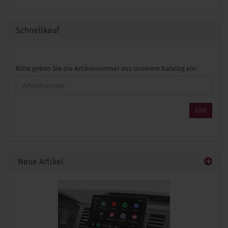
Schnellkauf
BITTE
Bitte geben Sie die Artikelnummer aus unserem Katalog ein.
GEBEN
SIE
DIE
ARTIKELNUMMER
LOS
AUS
UNSEREM
KATALOG
EIN.
Neue Artikel