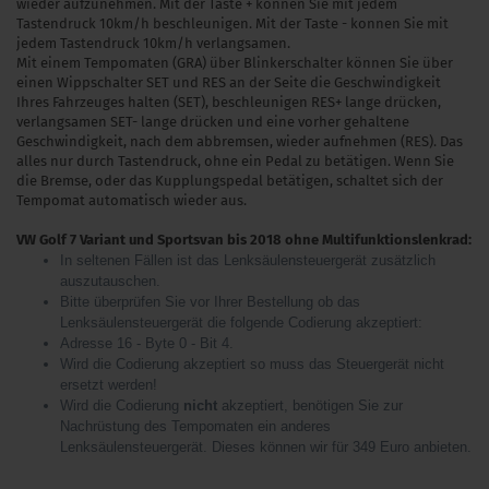
wieder aufzunehmen. Mit der Taste + konnen Sie mit jedem
Tastendruck 10km/h beschleunigen. Mit der Taste - konnen Sie mit
jedem Tastendruck 10km/h verlangsamen.
Mit einem Tempomaten (GRA) über Blinkerschalter können Sie über
einen Wippschalter SET und RES an der Seite die Geschwindigkeit
Ihres Fahrzeuges halten (SET), beschleunigen RES+ lange drücken,
verlangsamen SET- lange drücken und eine vorher gehaltene
Geschwindigkeit, nach dem abbremsen, wieder aufnehmen (RES). Das
alles nur durch Tastendruck, ohne ein Pedal zu betätigen. Wenn Sie
die Bremse, oder das Kupplungspedal betätigen, schaltet sich der
Tempomat automatisch wieder aus.
VW Golf 7 Variant und Sportsvan bis 2018 ohne Multifunktionslenkrad:
In seltenen Fällen ist das Lenksäulensteuergerät zusätzlich
auszutauschen.
Bitte überprüfen Sie vor Ihrer Bestellung ob das
Lenksäulensteuergerät die folgende Codierung akzeptiert:
Adresse 16 - Byte 0 - Bit 4.
Wird die Codierung akzeptiert so muss das Steuergerät nicht
ersetzt werden!
Wird die Codierung
nicht
akzeptiert, benötigen Sie zur
Nachrüstung des Tempomaten ein anderes
Lenksäulensteuergerät. Dieses können wir für 349 Euro anbieten.