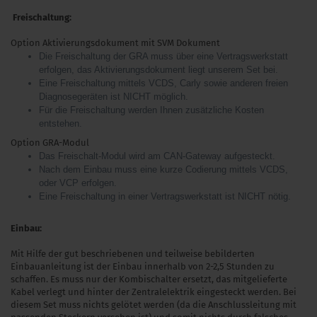
Freischaltung:
Option Aktivierungsdokument mit SVM Dokument
Die Freischaltung der GRA muss über eine Vertragswerkstatt
erfolgen, das Aktivierungsdokument liegt unserem Set bei.
Eine Freischaltung mittels VCDS, Carly sowie anderen freien
Diagnosegeräten ist NICHT möglich.
Für die Freischaltung werden Ihnen zusätzliche Kosten
entstehen.
Option GRA-Modul
Das Freischalt-Modul wird am CAN-Gateway aufgesteckt.
Nach dem Einbau muss eine kurze Codierung mittels VCDS,
oder VCP erfolgen.
Eine Freischaltung in einer Vertragswerkstatt ist NICHT nötig.
Einbau:
Mit Hilfe der gut beschriebenen und teilweise bebilderten
Einbauanleitung ist der Einbau innerhalb von 2-2,5 Stunden zu
schaffen. Es muss nur der Kombischalter ersetzt, das mitgelieferte
Kabel verlegt und hinter der Zentralelektrik eingesteckt werden. Bei
diesem Set muss nichts gelötet werden (da die Anschlussleitung mit