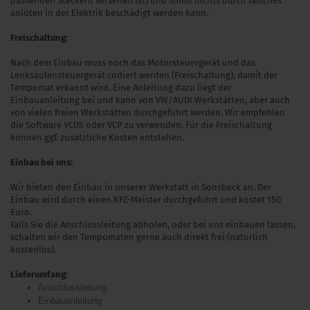
passenden Steckern versehen ist) und somit nichts durch falsches
anlöten in der Elektrik beschädigt werden kann.
Freischaltung:
Nach dem Einbau muss noch das Motorsteuergerät und das
Lenksäulensteuergerät codiert werden (Freischaltung), damit der
Tempomat erkannt wird. Eine Anleitung dazu liegt der
Einbauanleitung bei und kann von VW/AUDI Werkstätten, aber auch
von vielen freien Werkstätten durchgeführt werden. Wir empfehlen
die Software VCDS oder VCP zu verwenden. Für die Freischaltung
können ggf. zusätzliche Kosten entstehen.
Einbau bei uns:
Wir bieten den Einbau in unserer Werkstatt in Sonsbeck an. Der
Einbau wird durch einen KFZ-Meister durchgeführt und kostet 150
Euro.
Falls Sie die Anschlussleitung abholen, oder bei uns einbauen lassen,
schalten wir den Tempomaten gerne auch direkt frei (natürlich
kostenlos).
Lieferumfang:
Anschlussleitung
Einbauanleitung