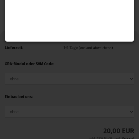
Art.Nr.:
GRAALG7AU
Lieferzeit:
1-2 Tage
(Ausland abweichend)
GRA-Modul oder SVM Code:
Einbau bei uns:
20,00 EUR
inkl. 19% MwSt. zzgl.
Versand