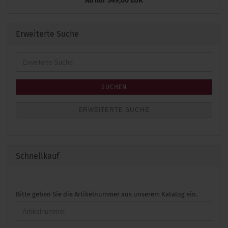
Ab nur 349,00 EUR
Erweiterte Suche
Erweiterte
Suche
SUCHEN
ERWEITERTE SUCHE
Schnellkauf
BITTE
Bitte geben Sie die Artikelnummer aus unserem Katalog ein.
GEBEN
SIE
DIE