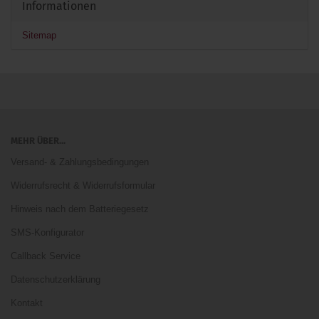
Informationen
Sitemap
MEHR ÜBER...
Versand- & Zahlungsbedingungen
Widerrufsrecht & Widerrufsformular
Hinweis nach dem Batteriegesetz
SMS-Konfigurator
Callback Service
Datenschutzerklärung
Kontakt