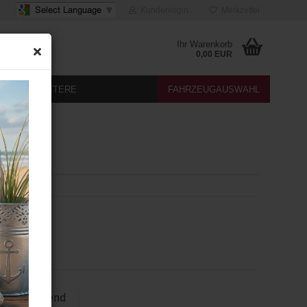
Kundenlogin
Merkzettel
Ihr Warenkorb
0,00 EUR
DIA
WEITERE
FAHRZEUGAUSWAHL
izung
tsatz passend