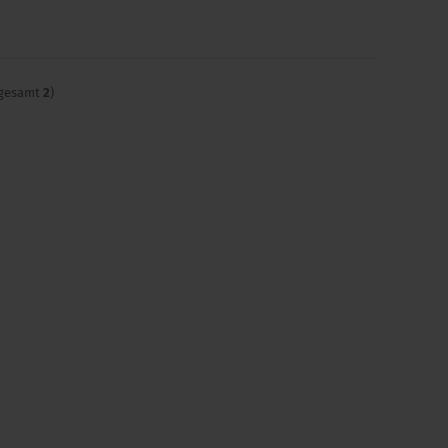
sgesamt
2
)