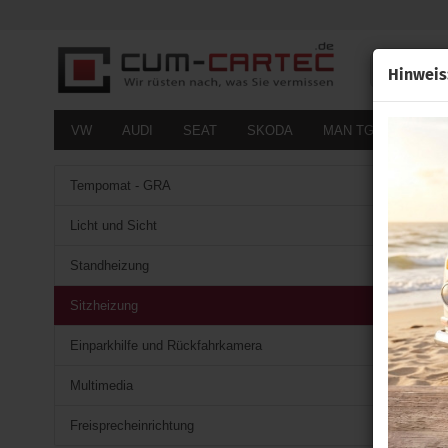
Alle
Hinweis
VW
AUDI
SEAT
SKODA
MAN TGE
FOR
Tempomat - GRA
Licht und Sicht
Standheizung
Sitzheizung
Einparkhilfe und Rückfahrkamera
Multimedia
Freisprecheinrichtung