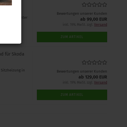
zheizung für
Bewertungen unserer Kunden
e sich im Winter
ab 99,00 EUR
inkl. 19% MwSt. zzgl.
Versand
ZUM ARTIKEL
nd für Skoda
 Sitzheizung in
Bewertungen unserer Kunden
ab 129,00 EUR
inkl. 19% MwSt. zzgl.
Versand
ZUM ARTIKEL