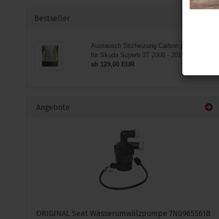
Bestseller
Austausch Sitzheizung Carbon passend
für Skoda Superb 3T 2008 - 2015
ab 129,00 EUR
Angebote
ORIGINAL Seat Wasserumwälzpumpe 7N0965561B