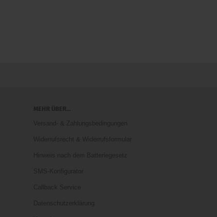
MEHR ÜBER...
Versand- & Zahlungsbedingungen
Widerrufsrecht & Widerrufsformular
Hinweis nach dem Batteriegesetz
SMS-Konfigurator
Callback Service
Datenschutzerklärung