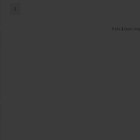
1
1
bis
2
(von in