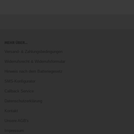
MEHR ÜBER...
Versand- & Zahlungsbedingungen
Widerrufsrecht & Widerrufsformular
Hinweis nach dem Batteriegesetz
SMS-Konfigurator
Callback Service
Datenschutzerklärung
Kontakt
Unsere AGB's
Impressum