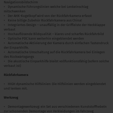
Navigationsbildschirm
• Dynamische Führungslinien welche bei Lenkeinschlag
mitschwenken
• Der AHK-Kugelkopf wird von der Rückfahrkamera erfasst
• Keine billige Zubehör Rückfahrkamera aus China!
• Integriertes Design – unauffällig in der Griffleiste der Heckklappe
verbaut
• Hochauflösende Bildqualität – klares und scharfes Rückfahrbild
• Optische PDC kann weiterhin eingeblendet werden
• Automatische Aktivierung der Kamera durch einfachen Tastendruck
der Einparkhilfe.
• Automatische Umschaltung auf die Rückfahrkamera bei Einlegen
des Rückwärtsgangs
• Die akustische Einparkhilfe bleibt vollfunktionsfähig (sofern solche
verbaut ist)
Rückfahrkamera
• HIGH dynamische Hilfslinien: Die Hilfslinien werden eingeblendet
und lenken mit.
Werkzeug
• Demontagewerkzeug: ein Set aus verschiedenen Kunststoffhebeln
zur schonenden Demontage von Verkleidungen im Fahrzeug