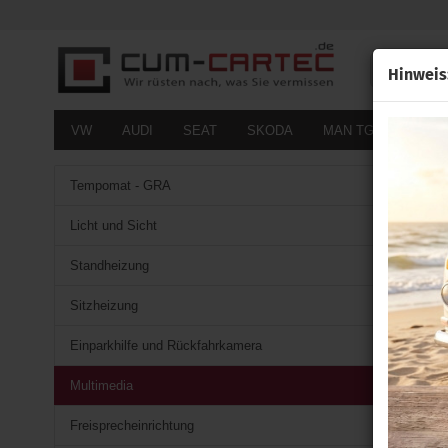
Alle
Hinweis
VW
AUDI
SEAT
SKODA
MAN TGE
FOR
Tempomat - GRA
Licht und Sicht
Standheizung
Sitzheizung
Einparkhilfe und Rückfahrkamera
Multimedia
Freisprecheinrichtung