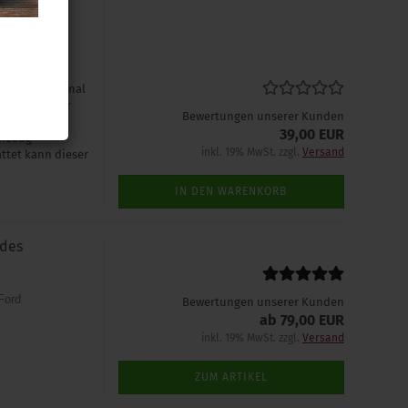
VW
ötigt: Original
n Datenträger
Bewertungen unserer Kunden
uge mit
39,00 EUR
hrzeug
inkl. 19% MwSt. zzgl.
Versand
ttet kann dieser
IN DEN WARENKORB
 des
Ford
Bewertungen unserer Kunden
ab 79,00 EUR
inkl. 19% MwSt. zzgl.
Versand
ZUM ARTIKEL