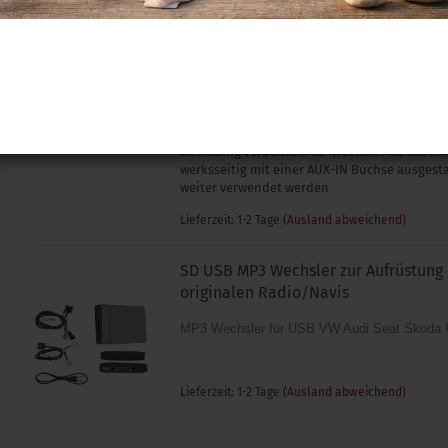
VW RCD / RNS 310 - 510
Spezifischer Kabelsatz zur Nachrüstung der 
Multimediabuchse MEDIA-IN für VW
Zusätzlich werden folgende Komponenten ben
MDI Steuergerät Adapterleitung abhängig vo
(iPod, USB, Klinke) Nicht geeignet für Fahrze
werkseitig verbautem CD-Wechsler Ist das Fa
werksseitig mit einer AUX-IN Buchse ausgesta
weiter verwendet werden
Lieferzeit: 1-2 Tage
(Ausland abweichend)
SD USB MP3 Wechsler zur Aufrüstung
originalen Radio/Navis
MP3 Wechsler für USB VW Audi Seat Skoda 
Lieferzeit: 1-2 Tage
(Ausland abweichend)