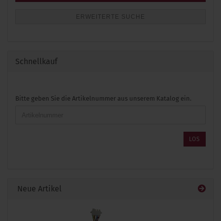
ERWEITERTE SUCHE
Schnellkauf
BITTE
Bitte geben Sie die Artikelnummer aus unserem Katalog ein.
GEBEN
SIE
DIE
ARTIKELNUMMER
LOS
AUS
UNSEREM
KATALOG
EIN.
Neue Artikel