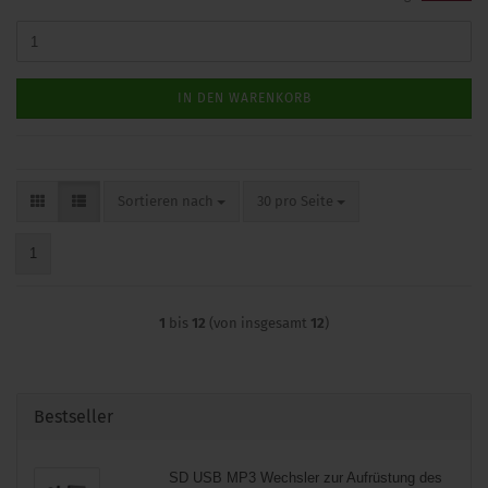
IN DEN WARENKORB
Sortieren nach
pro Seite
Sortieren nach
30 pro Seite
1
1
bis
12
(von insgesamt
12
)
Bestseller
SD USB MP3 Wechsler zur Aufrüstung des