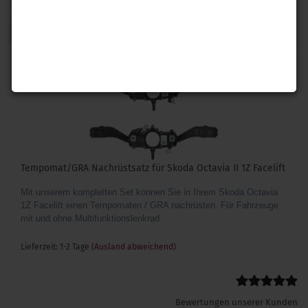
1
Tempomat/GRA Nachrüstsatz für Skoda Octavia II 1Z Facelift
Mit unserem kompletten Set können Sie in Ihrem Skoda Octavia
1Z Facelift einen Tempomaten / GRA nachrüsten. Für Fahrzeuge
mit und ohne Multifunktionslenkrad.
Lieferzeit: 1-2 Tage
(Ausland abweichend)
Bewertungen unserer Kunden