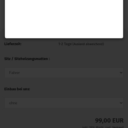
Art.Nr.:
SHCT_3S_G7
Lieferzeit:
1-2 Tage
(Ausland abweichend)
Sitz / Sitzheizungsmatten :
Einbau bei uns:
99,00 EUR
inkl. 19% MwSt. zzgl.
Versand