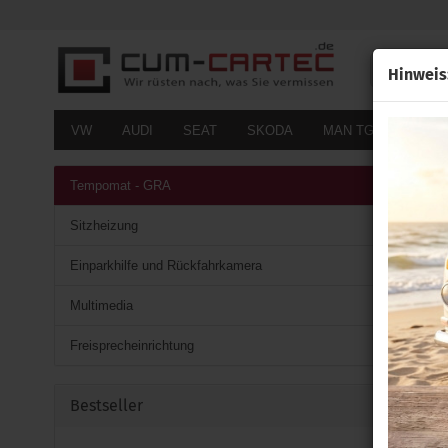
Alle
Hinweis
VW
AUDI
SEAT
SKODA
MAN TGE
FOR
Tempomat - GRA
Sitzheizung
Einparkhilfe und Rückfahrkamera
Multimedia
Freisprecheinrichtung
Bestseller