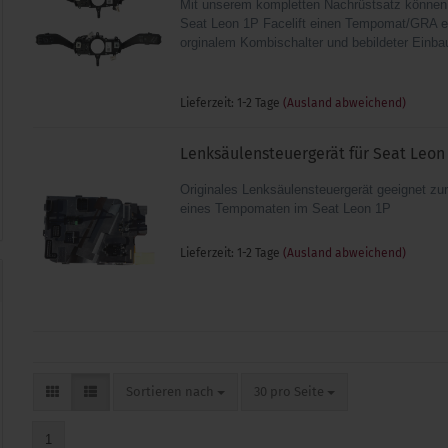
Mit unserem kompletten Nachrüstsatz können 
Seat Leon 1P Facelift einen Tempomat/GRA e
orginalem Kombischalter und bebildeter Einba
Lieferzeit: 1-2 Tage
(Ausland abweichend)
Lenksäulensteuergerät für Seat Leon
Originales Lenksäulensteuergerät geeignet zu
eines Tempomaten im Seat Leon 1P
Lieferzeit: 1-2 Tage
(Ausland abweichend)
Sortieren nach
pro Seite
Sortieren nach
30 pro Seite
1