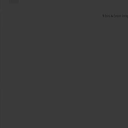
1
bis
4
(von in