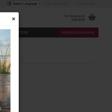
Kundenlogin
Merkzettel
Ihr Warenkorb
0,00 EUR
DIA
WEITERE
FAHRZEUGAUSWAHL
A
05.10 GRA