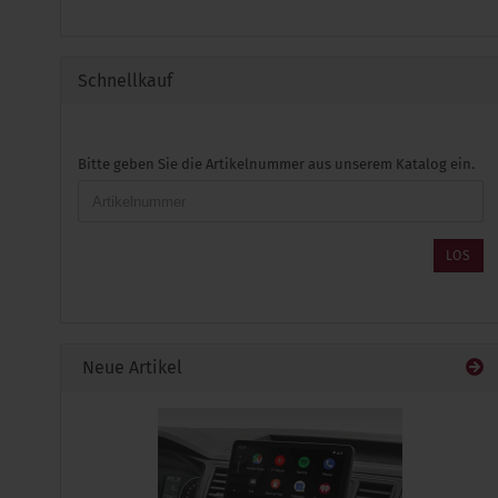
Schnellkauf
BITTE
Bitte geben Sie die Artikelnummer aus unserem Katalog ein.
GEBEN
SIE
DIE
ARTIKELNUMMER
LOS
AUS
UNSEREM
KATALOG
EIN.
Neue Artikel