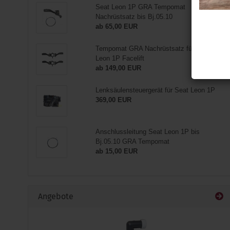
Seat Leon 1P GRA Tempomat
Nachrüstsatz bis Bj.05.10
ab 65,00 EUR
Tempomat GRA Nachrüstsatz für Seat
Leon 1P Facelift
ab 149,00 EUR
Lenksäulensteuergerät für Seat Leon 1P
369,00 EUR
Anschlussleitung Seat Leon 1P bis
Bj.05.10 GRA Tempomat
ab 15,00 EUR
Angebote