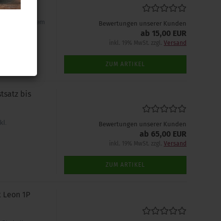
omaten in einem
Bewertungen unserer Kunden
ab 15,00 EUR
inkl. 19% MwSt. zzgl.
Versand
ZUM ARTIKEL
satz bis
kl.
Bewertungen unserer Kunden
ab 65,00 EUR
inkl. 19% MwSt. zzgl.
Versand
ZUM ARTIKEL
 Leon 1P