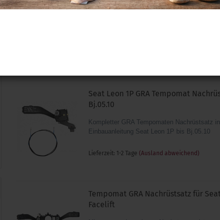
Tempomat
Anschlussleitung zum Anschluss eines Temp
Seat Leon 1P bis Bj.05.10
Lieferzeit: 1-2 Tage
(Ausland abweichend)
Seat Leon 1P GRA Tempomat Nachrüst
Bj.05.10
Kompletter GRA Tempomaten Nachrüstsatz in
Einbauanleitung Seat Leon 1P bis Bj.05.10
Lieferzeit: 1-2 Tage
(Ausland abweichend)
Tempomat GRA Nachrüstsatz für Seat
Facelift