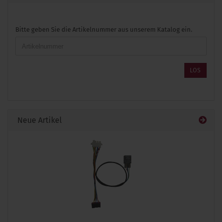
BITTE
Bitte geben Sie die Artikelnummer aus unserem Katalog ein.
GEBEN
SIE
DIE
ARTIKELNUMMER
LOS
AUS
UNSEREM
KATALOG
EIN.
Neue Artikel