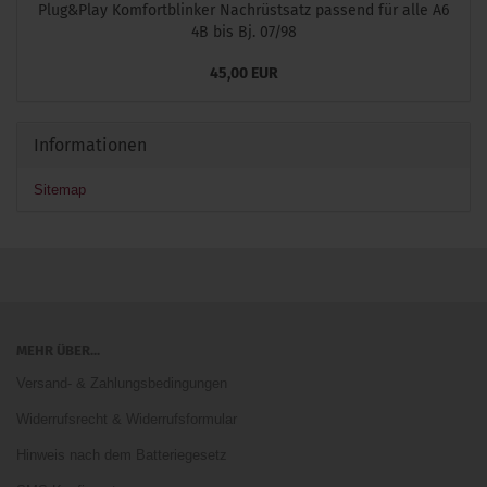
Plug&Play Komfortblinker Nachrüstsatz passend für alle A6
4B bis Bj. 07/98
45,00 EUR
Informationen
Sitemap
MEHR ÜBER...
Versand- & Zahlungsbedingungen
Widerrufsrecht & Widerrufsformular
Hinweis nach dem Batteriegesetz