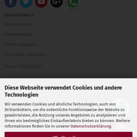
KUNDENSERVICE
Rückrufservice
Kontaktformular
SMS-Konfigurator
Teamviewer Verbindung
Telefon 02838910384
Ihre Meinung und Ideen sind uns Wichtig
Diese Webseite verwendet Cookies und andere
Technologien
Wir verwenden Cookies und ähnliche Technologien, auch von
Vertrag widerrufen
Drittanbietern, um die ordentliche Funktionsweise der Website zu
gewährleisten, die Nutzung unseres Angebotes zu analysieren und
Ihnen ein bestmögliches Einkaufserlebnis bieten zu können. Weitere
Shopsoftware
by Gambio.de © 2026
✉
Informationen finden Sie in unserer
Datenschutzerklärung
.