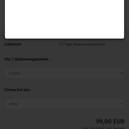
Art.Nr.:
SHCT_3S_B5
Lieferzeit:
1-2 Tage
(Ausland abweichend)
Sitz / Sitzheizungsmatten :
Einbau bei uns:
99,00 EUR
inkl. 19% MwSt. zzgl.
Versand