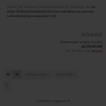
Audi A1 8X Tempomat GRA Nachrüstsatz für Fahrzeuge, die
mit
einem Multifunktionslenkrad oder/und Lenkradheizung oder/und
Lenkradschaltung ausgestattet sind.
Bewertungen unserer Kunden
ab 299,00 EUR
inkl. 19% MwSt. zzgl.
Versand
Sortieren nach
pro Seite
Sortieren nach
30 pro Seite
1
1
bis
2
(von insgesamt
2
)