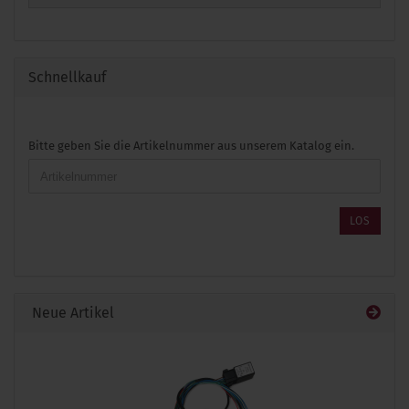
Schnellkauf
BITTE
Bitte geben Sie die Artikelnummer aus unserem Katalog ein.
GEBEN
SIE
DIE
ARTIKELNUMMER
LOS
AUS
UNSEREM
KATALOG
EIN.
Neue Artikel