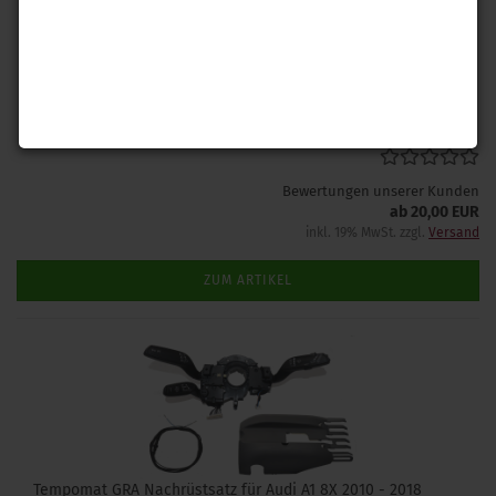
Mit der Anschlussleitung können Sie einen Tempomaten GRA in
Ihrem Audi A1 8X anzuschliessen. Sie benötigen zusätzlich nur die
entsprechenden anderen Fahrzeugteile.
Lieferzeit: 1-2 Tage
(Ausland abweichend)
Bewertungen unserer Kunden
ab 20,00 EUR
inkl. 19% MwSt. zzgl.
Versand
ZUM ARTIKEL
Tempomat GRA Nachrüstsatz für Audi A1 8X 2010 - 2018