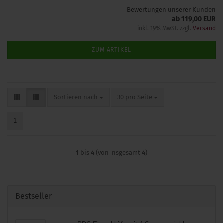
Bewertungen unserer Kunden
ab 119,00 EUR
inkl. 19% MwSt. zzgl.
Versand
ZUM ARTIKEL
Sortieren nach
pro Seite
Sortieren nach
30 pro Seite
1
1
bis
4
(von insgesamt
4
)
Bestseller