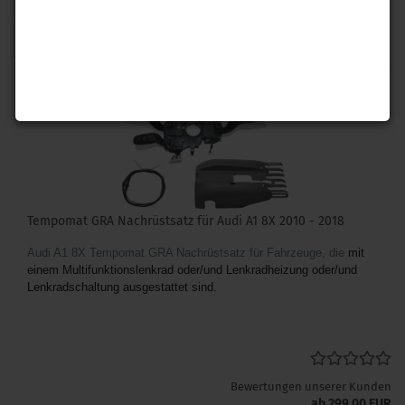
1
Tempomat GRA Nachrüstsatz für Audi A1 8X 2010 - 2018
Audi A1 8X Tempomat GRA Nachrüstsatz für Fahrzeuge, die
mit
einem Multifunktionslenkrad oder/und Lenkradheizung oder/und
Lenkradschaltung ausgestattet sind.
Bewertungen unserer Kunden
ab 299,00 EUR