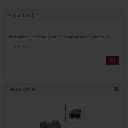
Schnellkauf
BITTE
Bitte geben Sie die Artikelnummer aus unserem Katalog ein.
GEBEN
SIE
DIE
ARTIKELNUMMER
LOS
AUS
UNSEREM
KATALOG
EIN.
Neue Artikel