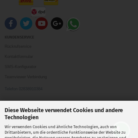
KUNDENSERVICE
Rückrufservice
Kontaktformular
SMS-Konfigurator
Teamviewer Verbindung
Telefon 02838910384
Ihre Meinung und Ideen sind uns Wichtig
Diese Webseite verwendet Cookies und andere
Technologien
Wir verwenden Cookies und ähnliche Technologien, auch von
Vertrag widerrufen
Drittanbietern, um die ordentliche Funktionsweise der Website zu
gewährleisten, die Nutzung unseres Angebotes zu analysieren und