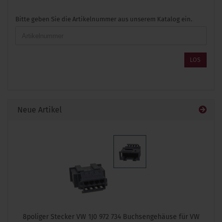
BITTE
Bitte geben Sie die Artikelnummer aus unserem Katalog ein.
GEBEN
SIE
DIE
ARTIKELNUMMER
LOS
AUS
UNSEREM
KATALOG
EIN.
Neue Artikel
8poliger Stecker VW 1J0 972 734 Buchsengehäuse für VW