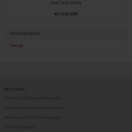
Audi Seat Skoda
ab 12,50 EUR
Informationen
Sitemap
MEHR ÜBER...
Versand- & Zahlungsbedingungen
Widerrufsrecht & Widerrufsformular
Hinweis nach dem Batteriegesetz
SMS-Konfigurator