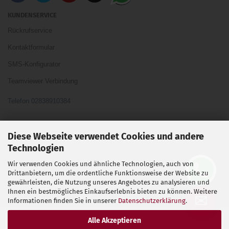
KUNDENSERVICE
Rückrufservice
Kontaktformular
SMS-Konfigurator
Teamviewer Verbindung
Telefon 02838910384
Ihre Meinung und Ideen sind uns Wichtig
Diese Webseite verwendet Cookies und andere
Technologien
Wir verwenden Cookies und ähnliche Technologien, auch von
Vertrag widerrufen
Drittanbietern, um die ordentliche Funktionsweise der Website zu
gewährleisten, die Nutzung unseres Angebotes zu analysieren und
Ihnen ein bestmögliches Einkaufserlebnis bieten zu können. Weitere
Shopsoftware
by Gambio.de © 2026
✉
Informationen finden Sie in unserer
Datenschutzerklärung
.
Alle Akzeptieren