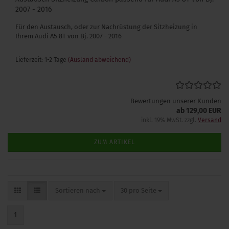
2007 - 2016
Für den Austausch, oder zur Nachrüstung der Sitzheizung in
Ihrem Audi A5 8T von Bj. 2007 - 2016
Lieferzeit: 1-2 Tage
(Ausland abweichend)
Bewertungen unserer Kunden
ab 129,00 EUR
inkl. 19% MwSt. zzgl.
Versand
ZUM ARTIKEL
Sortieren nach
pro Seite
Sortieren nach
30 pro Seite
1