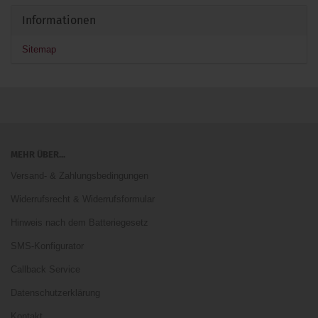
Informationen
Sitemap
MEHR ÜBER...
Versand- & Zahlungsbedingungen
Widerrufsrecht & Widerrufsformular
Hinweis nach dem Batteriegesetz
SMS-Konfigurator
Callback Service
Datenschutzerklärung
Kontakt