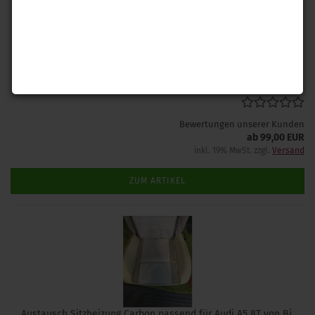
Mit dieser Nachrüstbaren 3 Stufen Carbon Sitzheizung für denn
Audi A5 8T fühlen sie sich im Winter warm und wohl.
Lieferzeit: 1-2 Tage
(Ausland abweichend)
Bewertungen unserer Kunden
ab 99,00 EUR
inkl. 19% MwSt. zzgl.
Versand
ZUM ARTIKEL
Austausch Sitzheizung Carbon passend für Audi A5 8T von Bj.