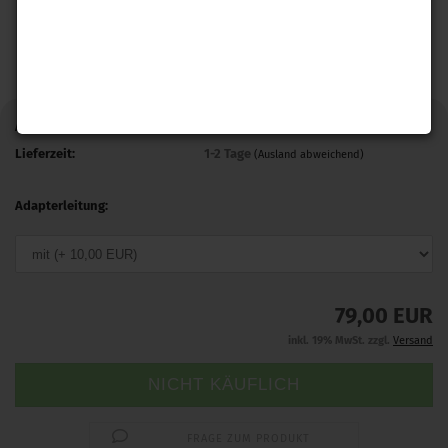
Art.Nr.:
WP004_2-p2106_10203
Lieferzeit:
1-2 Tage
(Ausland abweichend)
Adapterleitung:
79,00 EUR
inkl. 19% MwSt. zzgl.
Versand
FRAGE ZUM PRODUKT