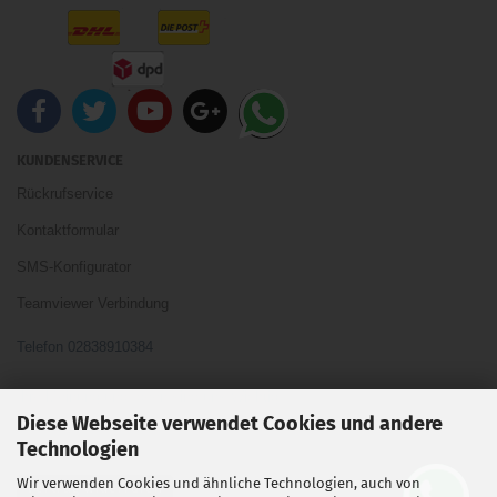
KUNDENSERVICE
Rückrufservice
Kontaktformular
SMS-Konfigurator
Teamviewer Verbindung
Telefon 02838910384
Ihre Meinung und Ideen sind uns Wichtig
Diese Webseite verwendet Cookies und andere
Technologien
Wir verwenden Cookies und ähnliche Technologien, auch von
Vertrag widerrufen