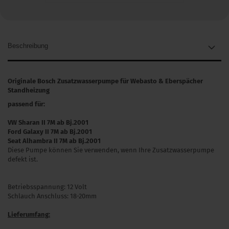
Beschreibung
Originale Bosch Zusatzwasserpumpe für Webasto & Eberspächer
Standheizung
passend für:
VW Sharan II 7M ab Bj.2001
Ford Galaxy II 7M ab Bj.2001
Seat Alhambra
II 7M
ab Bj.2001
Diese Pumpe können Sie verwenden, wenn Ihre Zusatzwasserpumpe
defekt ist.
Betriebsspannung: 12 Volt
Schlauch Anschluss: 18-20mm
Lieferumfang: