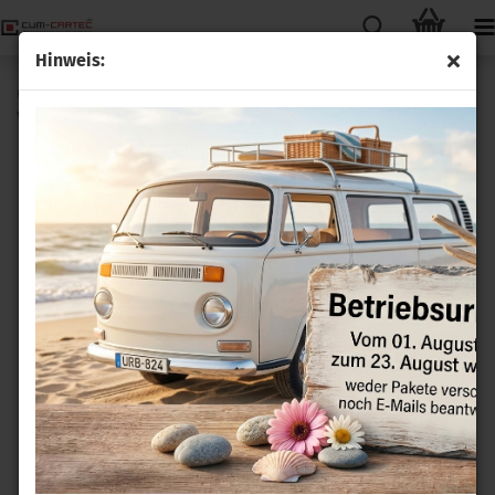
Hinweis:
Originale Bosch Zusatzwasserpumpe Eberspächer
Webasto Zuheizer für Seat VW und Ford