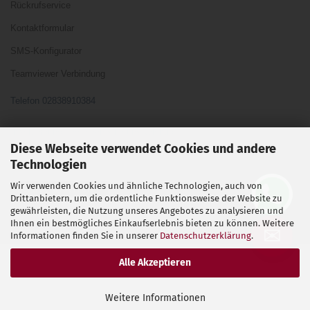
Rückrufservice
Kontaktformular
SMS-Konfigurator
Teamviewer Verbindung
Telefon 02838910384
Ihre Meinung und Ideen sind uns Wichtig
Diese Webseite verwendet Cookies und andere
Technologien
Wir verwenden Cookies und ähnliche Technologien, auch von
Vertrag widerrufen
Drittanbietern, um die ordentliche Funktionsweise der Website zu
gewährleisten, die Nutzung unseres Angebotes zu analysieren und
Ihnen ein bestmögliches Einkaufserlebnis bieten zu können. Weitere
Shopsoftware
by Gambio.de © 2026
✉
Informationen finden Sie in unserer
Datenschutzerklärung
.
Alle Akzeptieren
Weitere Informationen