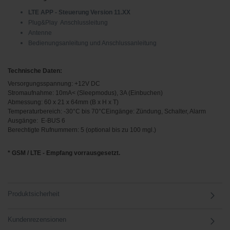
LTE APP - Steuerung Version 11.XX
Plug&Play Anschlussleitung
Antenne
Bedienungsanleitung und Anschlussanleitung
Technische Daten:
Versorgungsspannung: +12V DC
Stromaufnahme: 10mA< (Sleepmodus), 3A (Einbuchen)
Abmessung: 60 x 21 x 64mm (B x H x T)
Temperaturbereich: -30°C bis 70°C
Eingänge: Zündung, Schalter, Alarm
Ausgänge: E-BUS 6
Berechtigte Rufnummern: 5 (optional bis zu 100 mgl.)
* GSM / LTE - Empfang vorrausgesetzt.
Produktsicherheit
Kundenrezensionen