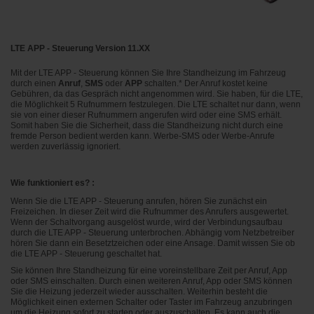
LTE APP - Steuerung Version 11.XX
Mit der LTE APP - Steuerung können Sie Ihre Standheizung
im Fahrzeug
durch einen
Anruf
,
SMS
oder
APP
schalten.* Der Anruf kostet keine
Gebühren, da das Gespräch nicht angenommen wird. Sie haben, für die LTE,
die Möglichkeit 5 Rufnummern festzulegen. Die LTE schaltet nur dann, wenn
sie von einer dieser Rufnummern angerufen wird oder eine SMS erhält.
Somit haben Sie die Sicherheit, dass die Standheizung nicht durch eine
fremde Person bedient werden kann. Werbe-SMS oder Werbe-Anrufe
werden zuverlässig ignoriert.
Wie funktioniert es? :
Wenn Sie die LTE APP - Steuerung anrufen, hören Sie zunächst ein
Freizeichen. In dieser Zeit wird die Rufnummer des Anrufers ausgewertet.
Wenn der Schaltvorgang ausgelöst wurde, wird der Verbindungsaufbau
durch die LTE APP - Steuerung unterbrochen. Abhängig vom Netzbetreiber
hören Sie dann ein Besetztzeichen oder eine Ansage. Damit wissen Sie ob
die LTE APP - Steuerung geschaltet hat.
Sie können Ihre Standheizung für eine voreinstellbare Zeit per Anruf, App
oder SMS einschalten. Durch einen weiteren Anruf, App oder SMS können
Sie die Heizung jederzeit wieder ausschalten. Weiterhin besteht die
Möglichkeit einen externen Schalter oder Taster im Fahrzeug anzubringen
um die Heizung sofort zu starten oder auszuschalten. Es kann auch die