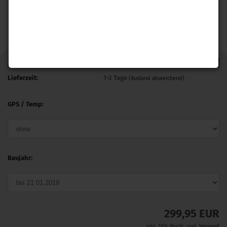
0,- € VERSAND
Art.Nr.:
LTE-Q5FY-FFB-FYOAGSM
Lieferzeit:
1-2 Tage
(Ausland abweichend)
GPS / Temp:
Baujahr:
299,95 EUR
inkl. 19% MwSt. zzgl.
Versand