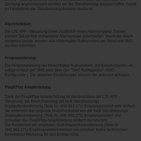
Zündung angeschlossen werden um die Standheizung auszuschalten. Damit
im Fahrbetrieb die Standheizungsfunktion inaktiv ist.
Alarmfunktion:
Die LTE APP - Steuerung bietet zusätzlich einen Alarmeingang. Diesen
können Sie an Ihre vorhandene Alarmanlage anschließen. Wenn der Alarm
ausgelöst wurde, werden alle hinterlegten Rufnummern per Anruf und SMS
darüber informiert.
Programmierung:
Die Programmierung der berechtigten Rufnummern, der Einschaltzeiten etc.
erfolgt einfach per SMS oder über den "SMS-Konfigurator" (
SMS-
Konfigurator
). Die aktuellen Einstellungen können Sie jederzeit abfragen.
Plug&Play Adapterleitung
Dank der Plug&Play Adapterleitung ist der Anschluss der LTE APP -
Steuerung, bei Ihrem Fahrzeug mit
Audi Standheizungs
Displayfernbedienung (Teile Nr. 4H0.963.271)
Empfangseinheit
sehr einfach.
Sie entfernen das originale Anschlusskabel von der
Audi Standheizungs
Displayfernbedienung (Teile Nr. 4H0.963.271)
Empfangseinhei
t und
schließen die Plug&Play Adapterleitung einfach dazwischen.
Die Funktionen der originalen
Audi Displayfernbedienung (Teile Nr.
4H0.963.271)
Empfangseinheit
bleiben voll erhalten. Keine technischen
Kenntnisse/ Werkzeug für den Einbau nötig.