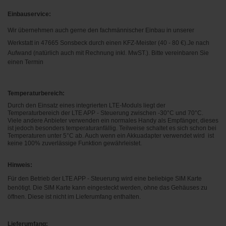
Einbauservice:
Wir übernehmen auch gerne den fachmännischer Einbau in unserer
Werkstatt in 47665 Sonsbeck durch einen KFZ-Meister (40 - 80 €).
Je nach
Aufwand (natürlich auch mit Rechnung inkl. MwST.). Bitte vereinbaren Sie
einen Termin
Temperaturbereich:
Durch den Einsatz eines integrierten LTE-Moduls liegt der
Temperaturbereich der LTE APP - Steuerung zwischen -30°C und 70°C.
Viele andere Anbieter verwenden ein normales Handy als Empfänger, dieses
ist jedoch besonders temperaturanfällig. Teilweise schaltet es sich schon bei
Temperaturen unter 5°C ab. Auch wenn ein Akkuadapter verwendet wird ist
keine 100% zuverlässige Funktion gewährleistet.
Hinweis:
Für den Betrieb der LTE APP - Steuerung wird eine beliebige SIM Karte
benötigt. Die SIM Karte kann
eingesteckt werden,
ohne
das Gehäuses
zu
öffnen. Diese ist nicht im Lieferumfang enthalten.
Lieferumfang: