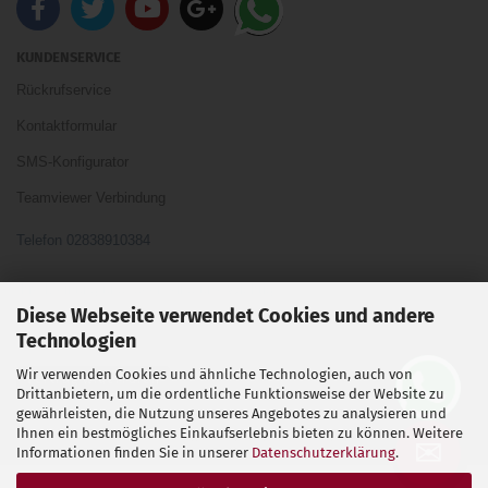
KUNDENSERVICE
Rückrufservice
Kontaktformular
SMS-Konfigurator
Teamviewer Verbindung
Telefon 02838910384
Ihre Meinung und Ideen sind uns Wichtig
Diese Webseite verwendet Cookies und andere
Technologien
Wir verwenden Cookies und ähnliche Technologien, auch von
Vertrag widerrufen
Drittanbietern, um die ordentliche Funktionsweise der Website zu
gewährleisten, die Nutzung unseres Angebotes zu analysieren und
Ihnen ein bestmögliches Einkaufserlebnis bieten zu können. Weitere
Shopsoftware
by Gambio.de © 2026
✉
Informationen finden Sie in unserer
Datenschutzerklärung
.