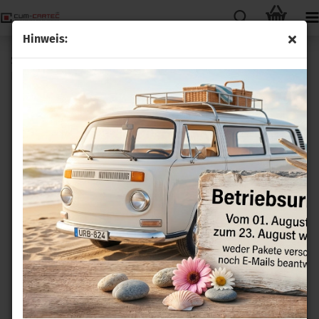
Hinweis:
Standheizung Webasto Adapter Kabelbaum (9021440C)
Plug & Play Telestart T91 + T100