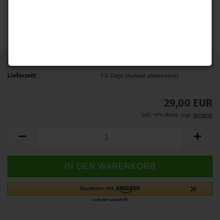
Art.Nr.:
9021440C
Lieferzeit:
1-2 Tage
(Ausland abweichend)
29,00 EUR
inkl. 19% MwSt. zzgl.
Versand