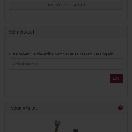
ERWEITERTE SUCHE
Schnellkauf
BITTE
Bitte geben Sie die Artikelnummer aus unserem Katalog ein.
GEBEN
SIE
DIE
ARTIKELNUMMER
LOS
AUS
UNSEREM
KATALOG
EIN.
Neue Artikel