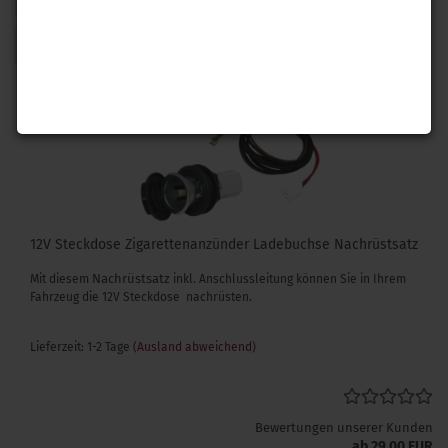
1
12V Steckdose Zigarettenanzünder Ladebuchse Nachrüstsatz
Nachrüstsatz
Mit diesem
inkl. Anschlussleitung können Sie in Ihrem
Fahrzeug die 12V Steckdose nachrüsten.
Lieferzeit: 1-2 Tage
(Ausland abweichend)
Bewertungen unserer Kunden
ab 29,00 EUR