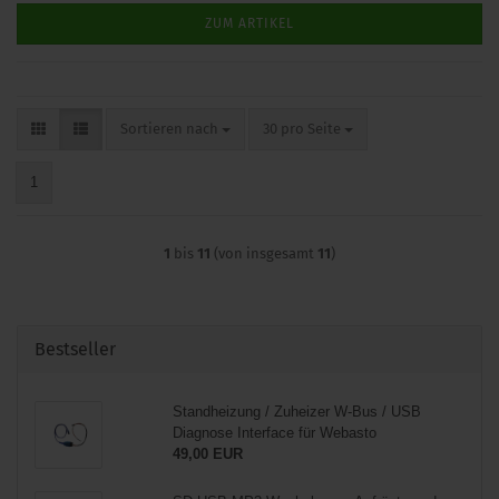
ZUM ARTIKEL
Sortieren nach
pro Seite
Sortieren nach
30 pro Seite
1
1
bis
11
(von insgesamt
11
)
Bestseller
Standheizung / Zuheizer W-Bus / USB
Diagnose Interface für Webasto
49,00 EUR