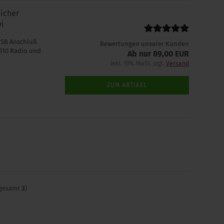
icher
vi
USB Anschluß
Bewertungen unserer Kunden
 510 Radio und
Ab nur 89,00 EUR
inkl. 19% MwSt. zzgl.
Versand
ZUM ARTIKEL
sgesamt
3
)