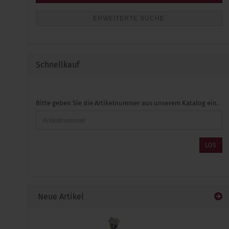
ERWEITERTE SUCHE
Schnellkauf
BITTE
Bitte geben Sie die Artikelnummer aus unserem Katalog ein.
GEBEN
SIE
DIE
ARTIKELNUMMER
LOS
AUS
UNSEREM
KATALOG
EIN.
Neue Artikel