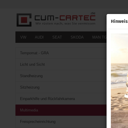
Alle
Hinweis
VW
AUDI
SEAT
SKODA
MAN TGE
FOR
Tempomat - GRA
Licht und Sicht
Standheizung
Sitzheizung
Einparkhilfe und Rückfahrkamera
Multimedia
Freisprecheinrichtung