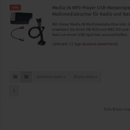
Media IN MP3-Player USB-Massenspe
-31%
Multimediabuchse für Radio und Na
Mit dieser Media IN Multimediabuchse inkl. 
erweitern Sie Ihren VW RCD und RNS 310 und
Navi um einen USB-Speicher anzuschließen.
Lieferzeit: 1-2 Tage
(Ausland abweichend)
Sortieren nach
pro Seite
Sortieren nach
30 pro Seite
1
1
bis
3
(von in