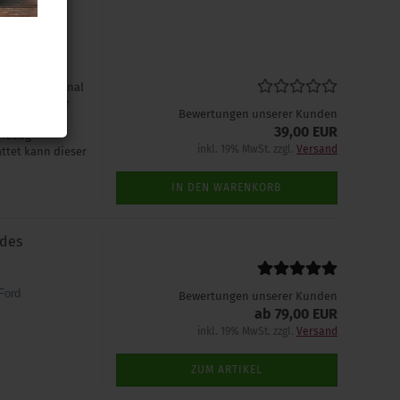
VW
ötigt: Original
n Datenträger
Bewertungen unserer Kunden
uge mit
39,00 EUR
hrzeug
inkl. 19% MwSt. zzgl.
Versand
ttet kann dieser
IN DEN WARENKORB
 des
Ford
Bewertungen unserer Kunden
ab 79,00 EUR
inkl. 19% MwSt. zzgl.
Versand
ZUM ARTIKEL