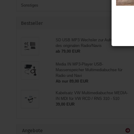
Sonstiges
Bestseller
SD USB MP3 Wechsler zur Aufrüstung
des originalen Radio/Navis
ab 79,00 EUR
Media IN MP3-Player USB-
Massenspeicher Multimediabuchse für
Radio und Navi
Ab nur 89,00 EUR
Kabelsatz VW Multimediabuchse MEDIA-
IN MDI für VW RCD / RNS 310 - 510
39,00 EUR
Angebote