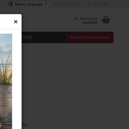
Kundenlogin
Merkzettel
Ihr Warenkorb
0,00 EUR
DIA
WEITERE
FAHRZEUGAUSWAHL
edia
IA-IN MDI für