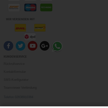
WIR VERSENDEN MIT
KUNDENSERVICE
Rückrufservice
Kontaktformular
SMS-Konfigurator
Teamviewer Verbindung
Telefon 02838910384
Ihre Meinung und Ideen sind uns Wichtig