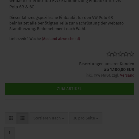
Webasto Thermo Top EVO Standheizung Einbaukit für VW
Polo 6R & 6C
Dieser fahrzeugspezifische Einbaukit für den VW Polo 6R
beinhaltet alle benötigten Teile zur Nachrüstung der Webasto
Standheizung. Bedienelement nach Wahl.
Lieferzeit: 1 Woche
(Ausland abweichend)
Bewertungen unserer Kunden
ab 1.100,00 EUR
inkl. 19% MwSt. zzgl.
Versand
ZUM ARTIKEL
Sortieren nach
pro Seite
Sortieren nach
30 pro Seite
1