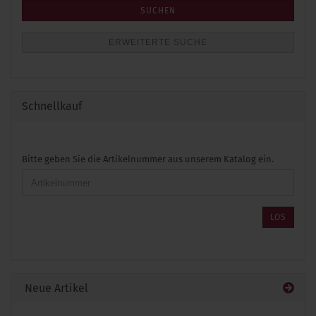
SUCHEN
ERWEITERTE SUCHE
Schnellkauf
BITTE
Bitte geben Sie die Artikelnummer aus unserem Katalog ein.
GEBEN
SIE
DIE
ARTIKELNUMMER
LOS
AUS
UNSEREM
KATALOG
EIN.
Neue Artikel