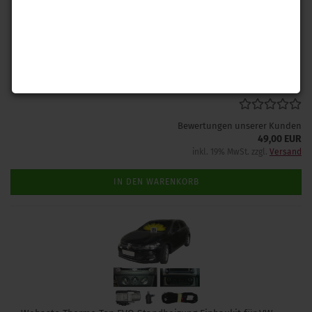
Mit diesem W-Bus Diagnoseinterface können Sie den
Fehlerspeicher aller diagnosefähigen Webasto-Standheizungen
auslesen und die Funktion der einzelnen Komponenten testen.
Lieferzeit: 1-2 Tage
(Ausland abweichend)
Bewertungen unserer Kunden
49,00 EUR
inkl. 19% MwSt. zzgl.
Versand
IN DEN WARENKORB