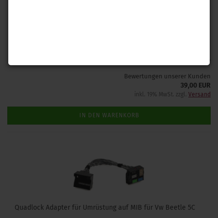
Spezifischer Adapter MIB für VW Beetle 5C zur Nachrüstung einer
Radio- Navigationseinheit RNS 510 / RNS 315
Lieferzeit: 1-2 Tage
(Ausland abweichend)
Bewertungen unserer Kunden
39,00 EUR
inkl. 19% MwSt. zzgl.
Versand
IN DEN WARENKORB
Quadlock Adapter für Umrüstung auf MIB für Vw Beetle 5C