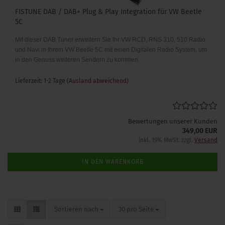
FISTUNE DAB / DAB+ Plug & Play Integration für VW Beetle
5C
Mit dieser DAB Tuner erweitern Sie Ihr VW RCD, RNS 310, 510 Radio
und Navi in Ihrem VW Beetle 5C mit einen Digitalen Radio System, um
in den Genuss weiteren Sendern zu kommen.
Lieferzeit: 1-2 Tage
(Ausland abweichend)
Bewertungen unserer Kunden
349,00 EUR
inkl. 19% MwSt. zzgl.
Versand
IN DEN WARENKORB
Sortieren nach
pro Seite
Sortieren nach
30 pro Seite