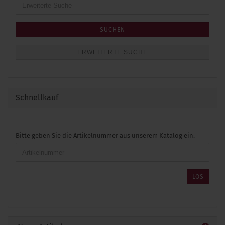
Suche
SUCHEN
ERWEITERTE SUCHE
Schnellkauf
BITTE
Bitte geben Sie die Artikelnummer aus unserem Katalog ein.
GEBEN
SIE
DIE
ARTIKELNUMMER
LOS
AUS
UNSEREM
KATALOG
EIN.