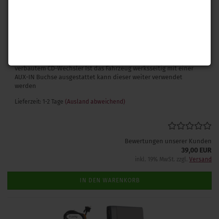
Spezifischer Kabelsatz zur Nachrüstung der VW
Multimediabuchse MEDIA-IN für VW
Zusätzlich werden folgende Komponenten benötigt: Original MDI
Steuergerät Adapterleitung abhängig von Datenträger (iPod,
USB, Klinke) Nicht geeignet für Fahrzeuge mit werkseitig
verbautem CD-Wechsler Ist das Fahrzeug werksseitig mit einer
AUX-IN Buchse ausgestattet kann dieser weiter verwendet
werden
Lieferzeit: 1-2 Tage
(Ausland abweichend)
Bewertungen unserer Kunden
39,00 EUR
inkl. 19% MwSt. zzgl.
Versand
IN DEN WARENKORB