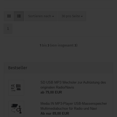
Sortieren nach
pro Seite
Sortieren nach
30 pro Seite
1
1
bis
3
(von insgesamt
3
)
Bestseller
SD USB MP3 Wechsler zur Aufrüstung des
originalen Radio/Navis
ab 79,00 EUR
Media IN MP3-Player USB-Massenspeicher
Multimediabuchse für Radio und Navi
Ab nur 89,00 EUR