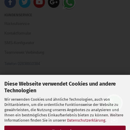
KUNDENSERVICE
Rückrufservice
Kontaktformular
SMS-Konfigurator
Teamviewer Verbindung
Telefon 02838910384
Ihre Meinung und Ideen sind uns Wichtig
Diese Webseite verwendet Cookies und andere
Technologien
Wir verwenden Cookies und ähnliche Technologien, auch von
Vertrag widerrufen
Drittanbietern, um die ordentliche Funktionsweise der Website zu
gewährleisten, die Nutzung unseres Angebotes zu analysieren und
Ihnen ein bestmögliches Einkaufserlebnis bieten zu können. Weitere
Shopsoftware
by Gambio.de © 2026
✉
Informationen finden Sie in unserer
Datenschutzerklärung
.