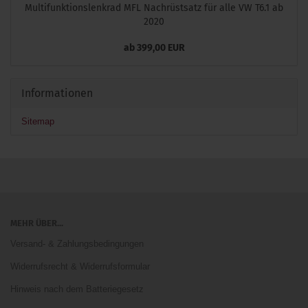
Multifunktionslenkrad MFL Nachrüstsatz für alle VW T6.1 ab
2020
ab 399,00 EUR
Informationen
Sitemap
MEHR ÜBER...
Versand- & Zahlungsbedingungen
Widerrufsrecht & Widerrufsformular
Hinweis nach dem Batteriegesetz