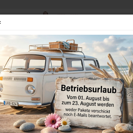
02838 - 910384
Suche...
:
Mo - Fr 8.00-16.00 Uhr
D
BMW
GEBRAUCHTTEILE
STANDHEIZUNGEN
MULTIME
»
»
»
Startseite
VW
Golf 1 - 8
Golf IV 1997 - 2005
Golf IV 1997 - 2005