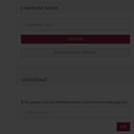
Erweiterte Suche
Erweiterte
Suche
SUCHEN
ERWEITERTE SUCHE
Schnellkauf
BITTE
Bitte geben Sie die Artikelnummer aus unserem Katalog ein.
GEBEN
SIE
DIE
ARTIKELNUMMER
LOS
AUS