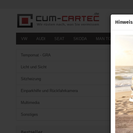
Alle
Hinweis
VW
AUDI
SEAT
SKODA
MAN TGE
FOR
Tempomat - GRA
Licht und Sicht
Sitzheizung
Einparkhilfe und Rückfahrkamera
Multimedia
Sonstiges
Bestseller