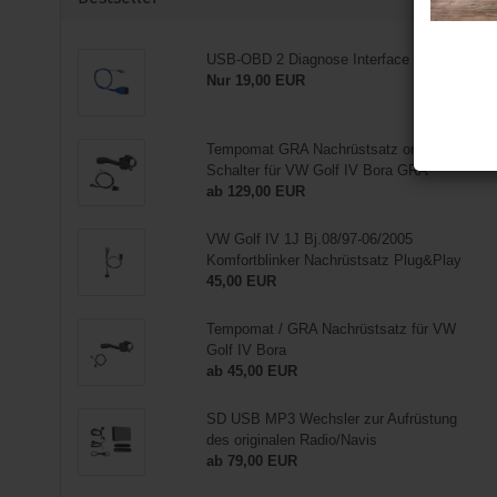
USB-OBD 2 Diagnose Interface
Nur 19,00 EUR
Tempomat GRA Nachrüstsatz original
Schalter für VW Golf IV Bora GRA
ab 129,00 EUR
VW Golf IV 1J Bj.08/97-06/2005
Komfortblinker Nachrüstsatz Plug&Play
45,00 EUR
Tempomat / GRA Nachrüstsatz für VW
Golf IV Bora
ab 45,00 EUR
SD USB MP3 Wechsler zur Aufrüstung
des originalen Radio/Navis
ab 79,00 EUR