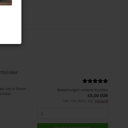
rtblinker
atz um in Ihrem
Bewertungen unserer Kunden
blinker
45,00 EUR
.
inkl. 19% MwSt. zzgl.
Versand