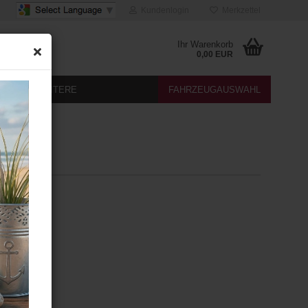
Kundenlogin
Merkzettel
Ihr Warenkorb
0,00 EUR
DIA
WEITERE
FAHRZEUGAUSWAHL