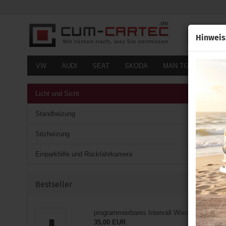
Alle
Hinweis
VW
AUDI
SEAT
SKODA
MAN TGE
FOR
Licht und Sicht
Standheizung
Sitzheizung
Einparkhilfe und Rückfahrkamera
Bestseller
programmierbares Intervall Wischerrelais
35,00 EUR