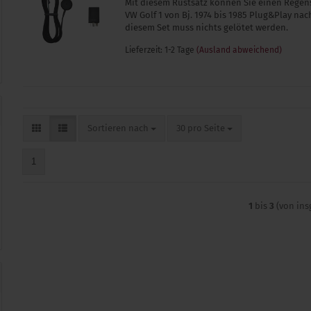
Mit diesem Rüstsatz können Sie einen Regen
VW Golf 1 von Bj. 1974 bis 1985 Plug&Play nac
diesem Set muss nichts gelötet werden.
Lieferzeit: 1-2 Tage
(Ausland abweichend)
Sortieren nach
pro Seite
Sortieren nach
30 pro Seite
1
1
bis
3
(von in