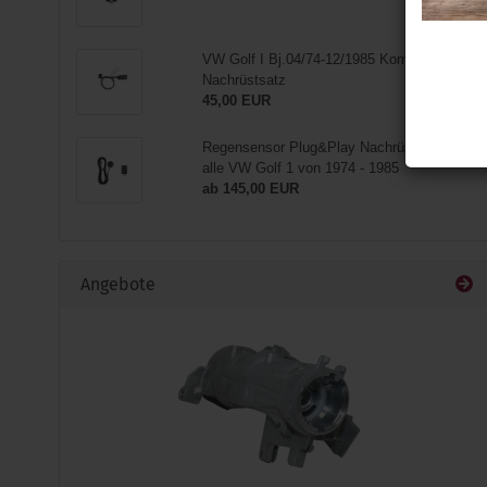
VW Golf I Bj.04/74-12/1985 Komfortblinker
Nachrüstsatz
45,00 EUR
Regensensor Plug&Play Nachrüstsatz für
alle VW Golf 1 von 1974 - 1985
ab 145,00 EUR
Angebote