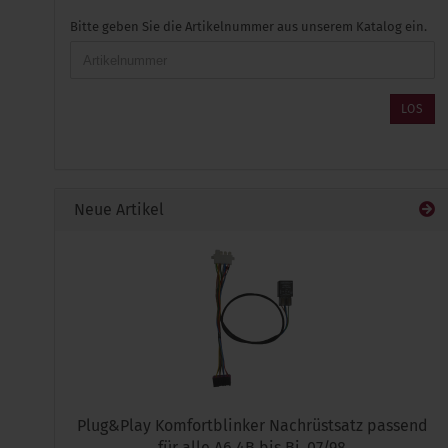
BITTE
Bitte geben Sie die Artikelnummer aus unserem Katalog ein.
GEBEN
SIE
DIE
ARTIKELNUMMER
LOS
AUS
UNSEREM
KATALOG
EIN.
Neue Artikel
Plug&Play Komfortblinker Nachrüstsatz passend
für alle A6 4B bis Bj. 07/98