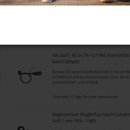
Plug&Play Intervallrelais das man programmi
Lieferzeit: 1-2 Tage
(Ausland abweichend)
VW Golf I Bj.04/74-12/1985 Komfortbl
Nachrüstsatz
Rüsten Sie einen Komfortblinker in Ihrem VW 
12/1985 mit diesem Nachrüstsatz nach. Der Ei
unkompliziert und einfach.
Lieferzeit: 1-2 Tage
(Ausland abweichend)
Regensensor Plug&Play Nachrüstsatz 
Golf 1 von 1974 - 1985