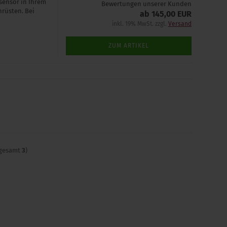
sensor in Ihrem
Bewertungen unserer Kunden
hrüsten. Bei
ab 145,00 EUR
inkl. 19% MwSt. zzgl.
Versand
ZUM ARTIKEL
sgesamt
3
)