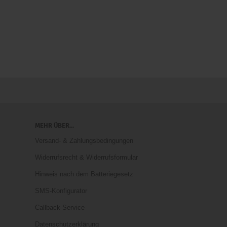
MEHR ÜBER...
Versand- & Zahlungsbedingungen
Widerrufsrecht & Widerrufsformular
Hinweis nach dem Batteriegesetz
SMS-Konfigurator
Callback Service
Datenschutzerklärung