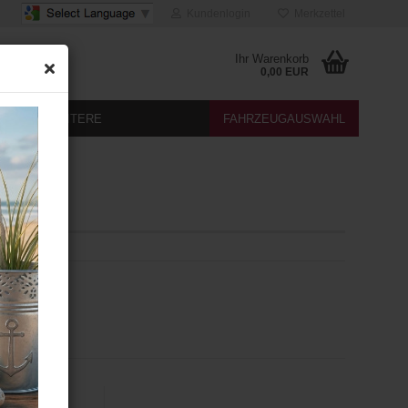
Kundenlogin
Merkzettel
Ihr Warenkorb
0,00 EUR
DIA
WEITERE
FAHRZEUGAUSWAHL
ht
elais