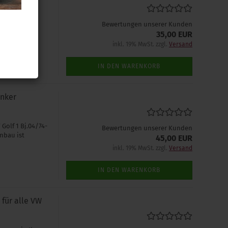
eren kann
Bewertungen unserer Kunden
35,00 EUR
inkl. 19% MwSt. zzgl.
Versand
IN DEN WARENKORB
inker
Golf 1 Bj.04/74-
Bewertungen unserer Kunden
nbau ist
45,00 EUR
inkl. 19% MwSt. zzgl.
Versand
IN DEN WARENKORB
für alle VW