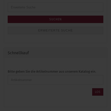
Erweiterte
Suche
SUCHEN
ERWEITERTE SUCHE
Schnellkauf
BITTE
Bitte geben Sie die Artikelnummer aus unserem Katalog ein.
GEBEN
SIE
DIE
ARTIKELNUMMER
LOS
AUS
UNSEREM
KATALOG
EIN.