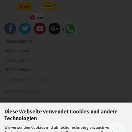
KUNDENSERVICE
Rückrufservice
Kontaktformular
SMS-Konfigurator
Teamviewer Verbindung
Telefon 02838910384
Ihre Meinung und Ideen sind uns Wichtig
Diese Webseite verwendet Cookies und andere
Technologien
Wir verwenden Cookies und ähnliche Technologien, auch von
Vertrag widerrufen