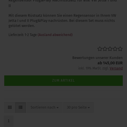
Regensensor Plug&Play Nachrüstsatz für alle VW Jetta I und
II
Mit diesem Rüstsatz können Sie einen Regensensor in Ihrem VW
Jetta I und II Plug&Play nachrüsten. Bei diesem Set muss nichts
gelötet werden.
Lieferzeit: 1-2 Tage
(Ausland abweichend)
Bewertungen unserer Kunden
ab 145,00 EUR
inkl. 19% MwSt. zzgl.
Versand
ZUM ARTIKEL
Sortieren nach
pro Seite
Sortieren nach
30 pro Seite
1