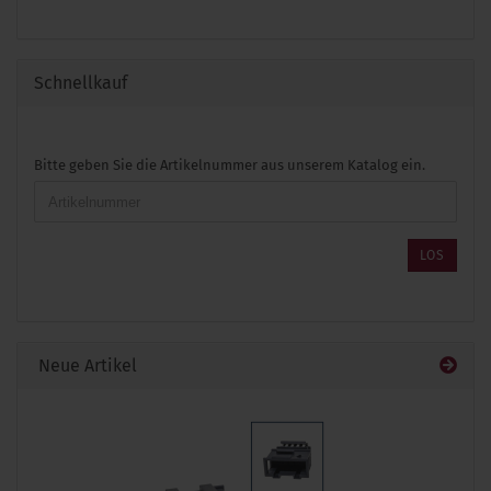
Schnellkauf
BITTE
Bitte geben Sie die Artikelnummer aus unserem Katalog ein.
GEBEN
SIE
DIE
ARTIKELNUMMER
LOS
AUS
UNSEREM
KATALOG
EIN.
Neue Artikel