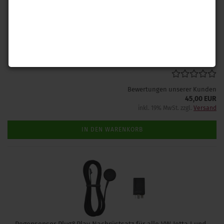
Bauen Sie schnell und einfach, mit unserem Nachrüstsatz, einen
Komfortblinker in Ihrem VW Jetta I Jetta II ein. Keine spätere
Freischaltung erforderlich.
Lieferzeit: 1-2 Tage
(Ausland abweichend)
Bewertungen unserer Kunden
45,00 EUR
inkl. 19% MwSt. zzgl.
Versand
IN DEN WARENKORB