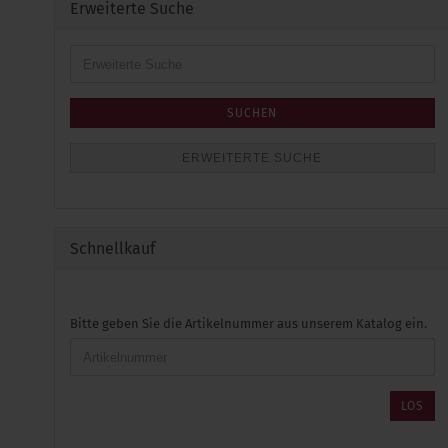
Erweiterte Suche
Erweiterte
Suche
SUCHEN
ERWEITERTE SUCHE
Schnellkauf
BITTE
Bitte geben Sie die Artikelnummer aus unserem Katalog ein.
GEBEN
SIE
DIE
ARTIKELNUMMER
LOS
AUS
UNSEREM