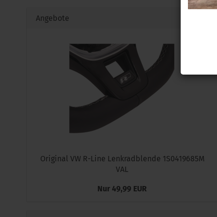
Angebote
Original VW R-Line Lenkradblende 1S0419685M
VAL
Nur 49,99 EUR