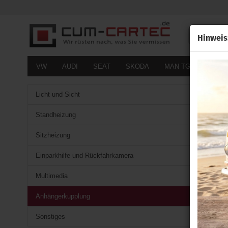
Alle
Hinweis
VW
AUDI
SEAT
SKODA
MAN TGE
FOR
Licht und Sicht
Standheizung
Sitzheizung
Einparkhilfe und Rückfahrkamera
Multimedia
Anhängerkupplung
Sonstiges