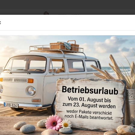
02838 - 910384
Suche...
:
Mo - Fr 8.00-16.00 Uhr
D
BMW
GEBRAUCHTTEILE
STANDHEIZUNGEN
MULTIME
»
»
»
Startseite
VW
Arteon
Anhängerkupplung
Erweiterte Suche
Die Suche ergab keine genauen Treffer.
MÖCHTEN
Möchten Sie noch einmal
SIE
suchen?
NOCH
EINMAL