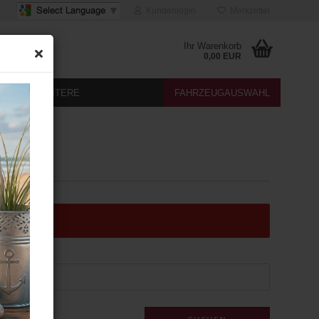
Kundenlogin
Merkzettel
Ihr Warenkorb
0,00 EUR
DIA
WEITERE
FAHRZEUGAUSWAHL