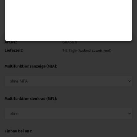
Art.Nr.:
GRA5NN
Lieferzeit:
1-2 Tage
(Ausland abweichend)
Multifunktionsanzeige (MFA):
Multifunktionslenkrad (MFL):
Einbau bei uns: