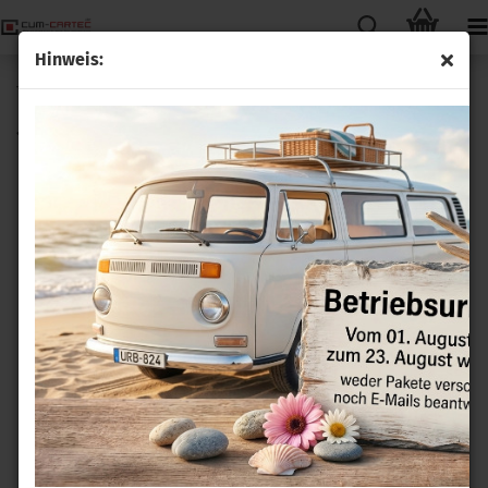
Hinweis:
Tempomat GRA Nachrüstsatz für VW Tiguan 5N Facelift