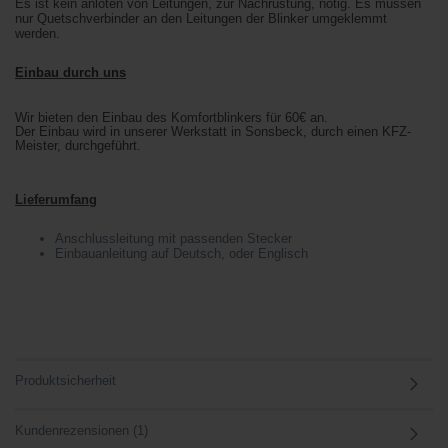
Es ist kein anlöten von Leitungen, zur Nachrüstung, nötig. Es müssen
nur Quetschverbinder an den Leitungen der Blinker umgeklemmt
werden.
Einbau durch uns
Wir bieten den Einbau des Komfortblinkers für 60€ an.
Der Einbau wird in unserer Werkstatt in Sonsbeck, durch einen KFZ-
Meister, durchgeführt.
Lieferumfang
Anschlussleitung mit passenden Stecker
Einbauanleitung auf Deutsch, oder Englisch
Produktsicherheit
Kundenrezensionen (1)