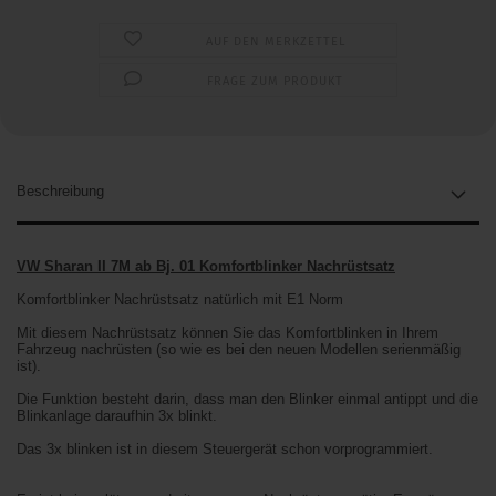
AUF DEN MERKZETTEL
FRAGE ZUM PRODUKT
Beschreibung
VW Sharan II 7M ab Bj. 01 Komfortblinker Nachrüstsatz
Komfortblinker Nachrüstsatz natürlich mit E1 Norm
Mit diesem Nachrüstsatz können Sie das Komfortblinken in Ihrem
Fahrzeug nachrüsten (so wie es bei den neuen Modellen serienmäßig
ist).
Die Funktion besteht darin, dass man den Blinker einmal antippt und die
Blinkanlage daraufhin 3x blinkt.
Das 3x blinken ist in diesem Steuergerät schon vorprogrammiert.