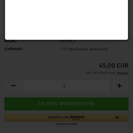
Art.Nr.:
KFB7M_1
Lieferzeit:
1-2 Tage
(Ausland abweichend)
45,00 EUR
inkl. 19% MwSt. zzgl.
Versand