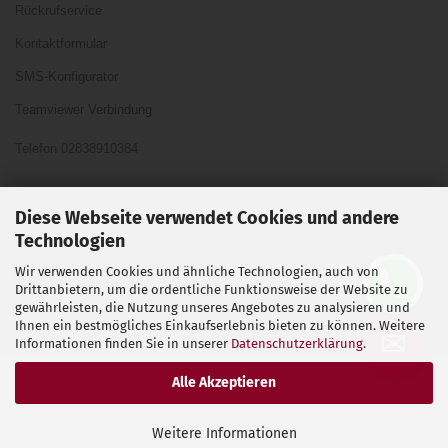
Rückrufservice
Kontaktformular
SMS-Konfigurator
Teamviewer Verbindung
Telefon 02838910384
Ihre Meinung und Ideen sind uns Wichtig
Diese Webseite verwendet Cookies und andere
Technologien
Wir verwenden Cookies und ähnliche Technologien, auch von
Vertrag widerrufen
Drittanbietern, um die ordentliche Funktionsweise der Website zu
gewährleisten, die Nutzung unseres Angebotes zu analysieren und
Ihnen ein bestmögliches Einkaufserlebnis bieten zu können. Weitere
Shopsoftware
by Gambio.de © 2026
✉
Informationen finden Sie in unserer
Datenschutzerklärung
.
Alle Akzeptieren
Weitere Informationen