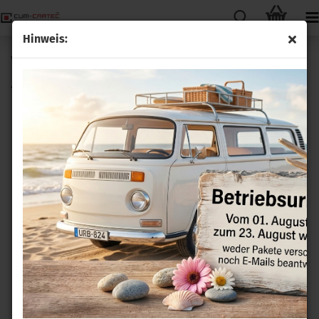
Hinweis:
VW Sharan II 7M ab Bj. 01 Komfortblinker Nachrüstsatz