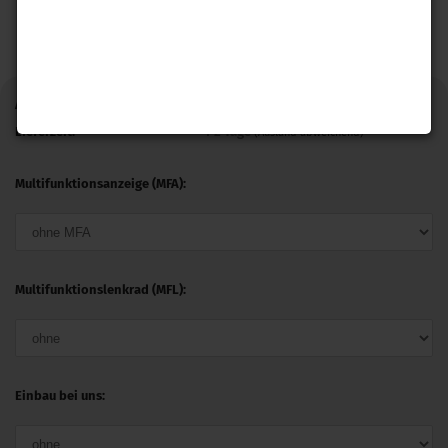
Art.Nr.:
GRAJ5C
Lieferzeit:
1-2 Tage
(Ausland abweichend)
Multifunktionsanzeige (MFA):
Multifunktionslenkrad (MFL):
Einbau bei uns: