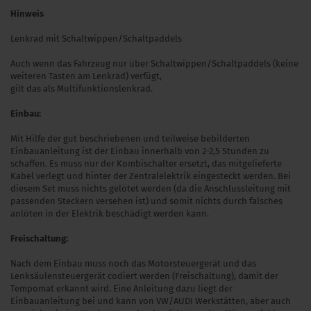
Hinweis
Lenkrad mit Schaltwippen/Schaltpaddels
Auch wenn das Fahrzeug nur über Schaltwippen/Schaltpaddels (keine
weiteren Tasten am Lenkrad) verfügt,
gilt das als Multifunktionslenkrad.
Einbau:
Mit Hilfe der gut beschriebenen und teilweise bebilderten
Einbauanleitung ist der Einbau innerhalb von 2-2,5 Stunden zu
schaffen. Es muss nur der Kombischalter ersetzt, das mitgelieferte
Kabel verlegt und hinter der Zentralelektrik eingesteckt werden. Bei
diesem Set muss nichts gelötet werden (da die Anschlussleitung mit
passenden Steckern versehen ist) und somit nichts durch falsches
anlöten in der Elektrik beschädigt werden kann.
Freischaltung:
Nach dem Einbau muss noch das Motorsteuergerät und das
Lenksäulensteuergerät codiert werden (Freischaltung), damit der
Tempomat erkannt wird. Eine Anleitung dazu liegt der
Einbauanleitung bei und kann von VW/AUDI Werkstätten, aber auch