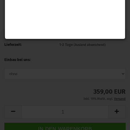
Art.Nr.:
T67ESTOBK
Lieferzeit:
1-2 Tage
(Ausland abweichend)
Einbau bei uns:
359,00 EUR
inkl. 19% MwSt. zzgl.
Versand