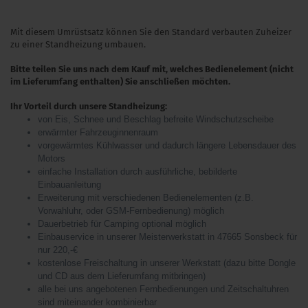
Mit diesem Umrüstsatz können Sie den Standard verbauten Zuheizer
zu einer Standheizung umbauen.
Bitte teilen Sie uns nach dem Kauf mit, welches Bedienelement (nicht
im
Lieferumfang
enthalten) Sie anschließen möchten.
Ihr Vorteil durch unsere Standheizung:
von Eis, Schnee und Beschlag befreite Windschutzscheibe
erwärmter Fahrzeuginnenraum
vorgewärmtes Kühlwasser und dadurch längere Lebensdauer des
Motors
einfache Installation durch ausführliche, bebilderte
Einbauanleitung
Erweiterung mit verschiedenen Bedienelementen (z.B.
Vorwahluhr, oder GSM-Fernbedienung) möglich
Dauerbetrieb für Camping optional möglich
Einbauservice in unserer Meisterwerkstatt in 47665 Sonsbeck für
nur 220,-€
kostenlose Freischaltung in unserer Werkstatt (dazu bitte Dongle
und CD aus dem Lieferumfang mitbringen)
alle bei uns angebotenen Fernbedienungen und Zeitschaltuhren
sind miteinander kombinierbar