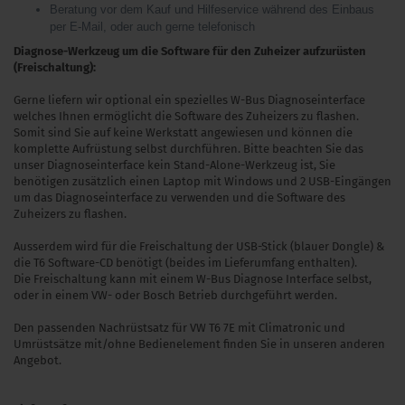
Beratung vor dem Kauf und Hilfeservice während des Einbaus
per E-Mail, oder auch gerne telefonisch
Diagnose-Werkzeug um die Software für den Zuheizer aufzurüsten
(Freischaltung):
Gerne liefern wir optional ein spezielles W-Bus Diagnoseinterface
welches Ihnen ermöglicht die Software des Zuheizers zu flashen.
Somit sind Sie auf keine Werkstatt angewiesen und können die
komplette Aufrüstung selbst durchführen. Bitte beachten Sie das
unser Diagnoseinterface kein Stand-Alone-Werkzeug ist, Sie
benötigen zusätzlich einen Laptop mit Windows und 2 USB-Eingängen
um das Diagnoseinterface zu verwenden und die Software des
Zuheizers zu flashen.
Ausserdem wird für die Freischaltung der USB-Stick (blauer Dongle) &
die T6 Software-CD benötigt (beides im Lieferumfang enthalten).
Die Freischaltung kann mit einem W-Bus Diagnose Interface selbst,
oder in einem VW- oder Bosch Betrieb durchgeführt werden.
Den passenden Nachrüstsatz für VW T6 7E mit Climatronic und
Umrüstsätze mit/ohne Bedienelement finden Sie in unseren anderen
Angebot.