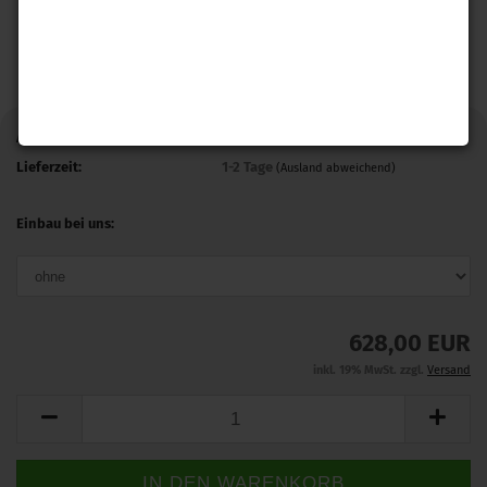
Art.Nr.:
T67ESTTCC
Lieferzeit:
1-2 Tage
(Ausland abweichend)
Einbau bei uns:
628,00 EUR
inkl. 19% MwSt. zzgl.
Versand