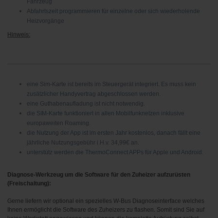
Fahrzeug
Abfahrtszeit programmieren für einzelne oder sich wiederholende
Heizvorgänge
Hinweis:
eine Sim-Karte ist bereits im Steuergerät integriert. Es muss kein
zusätzlicher Handyvertrag abgeschlossen werden.
eine Guthabenaufladung ist nicht notwendig.
die SIM-Karte funktioniert in allen Mobilfunknetzen inklusive
europaweiten Roaming.
die Nutzung der App ist im ersten Jahr kostenlos, danach fällt eine
jährliche Nutzungsgebühr i.H.v. 34,99€ an.
unterstütz werden die ThermoConnect APPs für Apple und Android.
Diagnose-Werkzeug um die Software für den Zuheizer aufzurüsten
(Freischaltung):
Gerne liefern wir optional ein spezielles W-Bus Diagnoseinterface welches
Ihnen ermöglicht die Software des Zuheizers zu flashen. Somit sind Sie auf