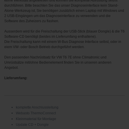
keine Werkstatt angewiesen und können die komplette Aufrüstung selbst
durchführen. Bitte beachten Sie das unser Diagnoseinterface kein Stand-
Alone-Werkzeug ist, Sie benötigen zusätzlich einen Laptop mit Windows und
2 USB-Eingängen um das Diagnoseinterface zu verwenden und die
Software des Zuheizers zu flashen.
Ausserdem wird für die Freischaltung der USB-Stick (blauer Dongle) & die T6
Software-CD benötigt (beides im Lieferumfang enthaltene).
Die Freischaltung kann mit einem W-Bus Diagnose Interface selbst, oder in
eiem VW- oder Bosch Betrieb durchgeführt werden.
Den passenden Nachrüstsatz für VW T6 7E ohne Climatronic und
Umrüstsätze mit/ohne Bedienelement finden Sie in unseren anderen
Angebot.
Lieferumfang:
komplette Anschlussleitung
Webasto ThermoConnect
Kleinmaterial für Montage
Update CD + Dongle