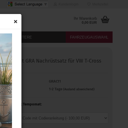
Kundenlogin
Merkzettel
Ihr Warenkorb
0,00 EUR
DIA
WEITERE
FAHRZEUGAUSWAHL
Tempomat GRA Nachrüstsatz für VW T-Cross
mit MFL
Art.Nr.:
GRAC11
Lieferzeit:
1-2 Tage
(Ausland abweichend)
Freischaltung Tempomat: