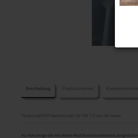
Beschreibung
Produktsicherheit
Kundenrezension
Tempomat/GRA Nachrüstsatz für VW T-Cross bis heute
Für Fahrzeuge die mit einem Multifunktionslenkrad ausgestattet