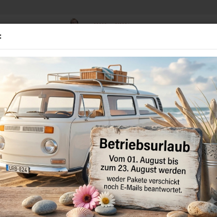
02838 - 910384
Suche...
:
Mo - Fr 8.00-16.00 Uhr
D
BMW
GEBRAUCHTTEILE
STANDHEIZUNGEN
MULTIME
r VW T-Cross mit MFL