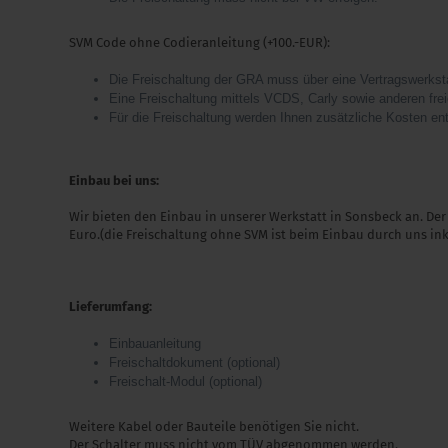
SVM Code ohne Codieranleitung (+100.-EUR):
Die Freischaltung der GRA muss über eine Vertragswerksta
Eine Freischaltung mittels VCDS, Carly sowie anderen fre
Für die Freischaltung werden Ihnen zusätzliche Kosten en
Einbau bei uns:
Wir bieten den Einbau in unserer Werkstatt in Sonsbeck an. De
Euro.(die Freischaltung ohne SVM ist beim Einbau durch uns ink
Lieferumfang:
Einbauanleitung
Freischaltdokument (optional)
Freischalt-Modul (optional)
Weitere Kabel oder Bauteile benötigen Sie nicht.
Der Schalter muss nicht vom TÜV abgenommen werden.