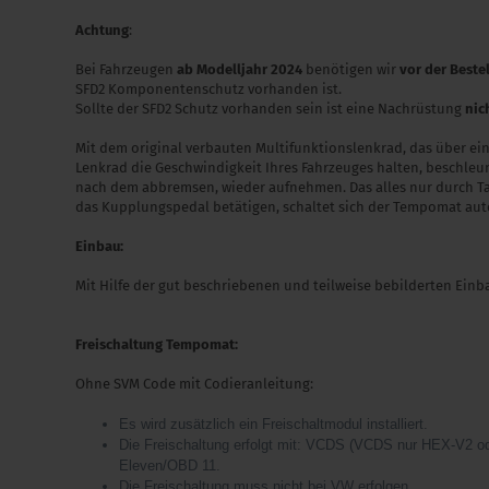
Achtung
:
Bei Fahrzeugen
ab
Modelljahr 2024
benötigen wir
vor der Beste
SFD2 Komponentenschutz vorhanden ist.
Sollte der SFD2 Schutz vorhanden sein ist eine Nachrüstung
nic
Mit dem original verbauten Multifunktionslenkrad, das über e
Lenkrad die Geschwindigkeit Ihres Fahrzeuges halten, beschleu
nach dem abbremsen, wieder aufnehmen. Das alles nur durch Ta
das Kupplungspedal betätigen, schaltet sich der Tempomat aut
Einbau:
Mit Hilfe der gut beschriebenen und teilweise bebilderten Einb
Freischaltung Tempomat:
Ohne SVM Code mit Codieranleitung:
Es wird zusätzlich ein Freischaltmodul installiert.
Die Freischaltung erfolgt mit: VCDS (VCDS nur HEX-V2 o
Eleven/OBD 11.
Die Freischaltung muss nicht bei VW erfolgen.