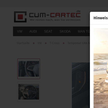
Alle
Hinweis
VW
AUDI
SEAT
SKODA
MAN TGE
FOR
»
»
»
Startseite
VW
T-Cross
Tempomat GRA Nachrüstsatz fü