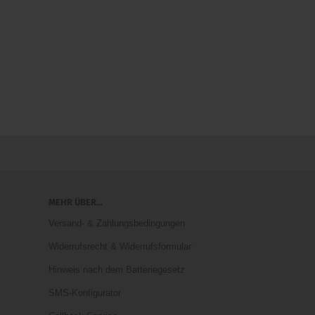
MEHR ÜBER...
Versand- & Zahlungsbedingungen
Widerrufsrecht & Widerrufsformular
Hinweis nach dem Batteriegesetz
SMS-Konfigurator