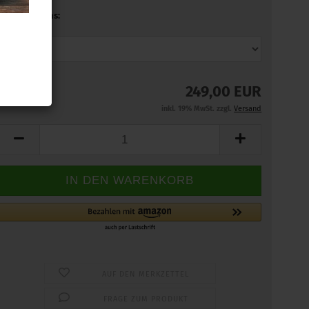
Einbau bei uns:
249,00 EUR
inkl. 19% MwSt. zzgl.
Versand
AUF DEN MERKZETTEL
FRAGE ZUM PRODUKT