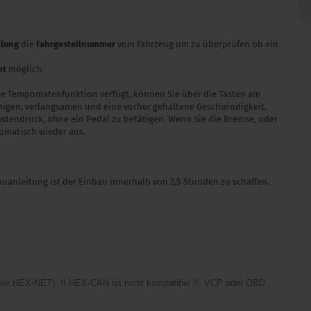
llung
die
Fahrgestellnummer
vom Fahrzeug um zu überprüfen ob ein
ht
möglich.
ine Tempomatenfunktion verfügt, können Sie über die Tasten am
nigen, verlangsamen und eine vorher gehaltene Geschwindigkeit,
stendruck, ohne ein Pedal zu betätigen. Wenn Sie die Bremse, oder
omatisch wieder aus.
auanleitung ist der Einbau innerhalb von 2,5 Stunden zu schaffen.
der HEX-NET). !! HEX-CAN ist nicht kompatibel !!, VCP oder OBD