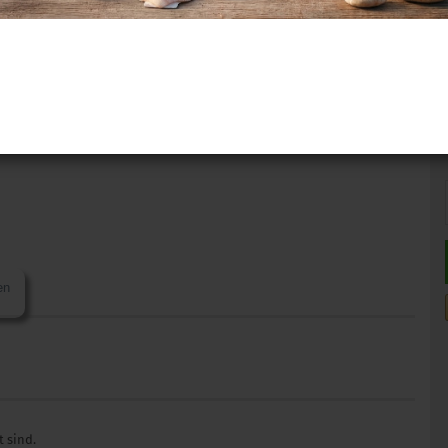
en
 sind.