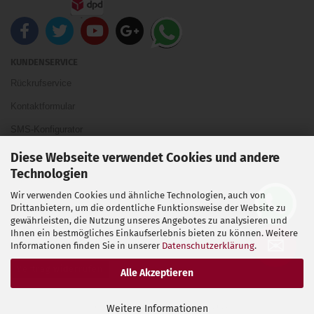
KUNDENSERVICE
Rückrufservice
Kontaktformular
SMS-Konfigurator
Teamviewer Verbindung
Diese Webseite verwendet Cookies und andere
Technologien
Telefon 02838910384
Wir verwenden Cookies und ähnliche Technologien, auch von
Drittanbietern, um die ordentliche Funktionsweise der Website zu
Ihre Meinung und Ideen sind uns Wichtig
gewährleisten, die Nutzung unseres Angebotes zu analysieren und
Ihnen ein bestmögliches Einkaufserlebnis bieten zu können. Weitere
✉
Informationen finden Sie in unserer
Datenschutzerklärung
.
Vertrag widerrufen
Alle Akzeptieren
Shopsoftware
by Gambio.de © 2026
Weitere Informationen