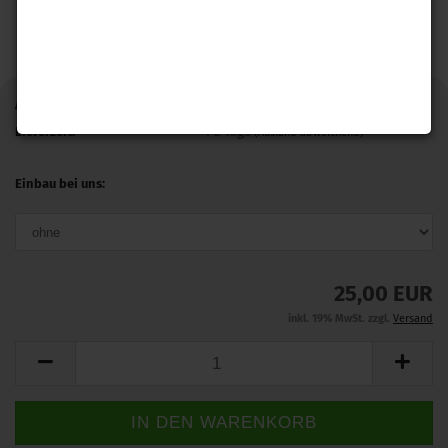
Art.Nr.:
GRAALMII-GRAALMIIOT
Lieferzeit:
1-2 Tage
(Ausland abweichend)
Einbau bei uns:
25,00 EUR
inkl. 19% MwSt. zzgl.
Versand