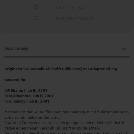
AUF DEN MERKZETTEL
FRAGE ZUM PRODUKT
Beschreibung
Originaler VW Keramik-Glühstift (Glühkerze) mit Adapterleitung
passend für:
VW Sharan II ab Bj. 2001
Seat Alhambra II ab Bj.2001
Ford Galaxy II ab Bj. 2001
Meistens ist der Grund für einen qualmenden, nicht funktionierenden
Zuheizer ein defekter Glühstift.
Statt den Zuheizer auszutauschen genügt es den defekten Glühstift
gegen einen neuen Keramik-Glühstift auszutauschen.
Durch das häufige Fahren von kurzen Strecken wird der Zuheizer stark