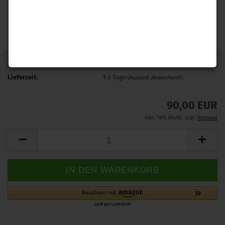
Art.Nr.:
KGS
Lieferzeit:
1-2 Tage
(Ausland abweichend)
90,00 EUR
inkl. 19% MwSt. zzgl.
Versand