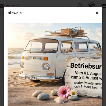
Hinweis:
Originaler VW Keramik Glühstift Glühkerze für Sharan II
Galaxy II und Alhambra II