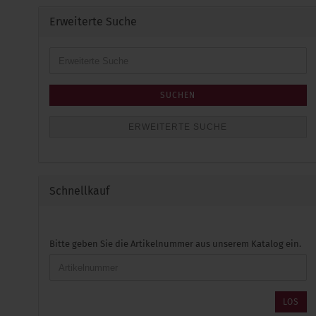
Erweiterte Suche
Erweiterte
Suche
SUCHEN
ERWEITERTE SUCHE
Schnellkauf
BITTE
Bitte geben Sie die Artikelnummer aus unserem Katalog ein.
GEBEN
SIE
DIE
ARTIKELNUMMER
LOS
AUS