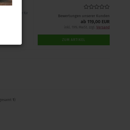
ückfahrwarner für
Bewertungen unserer Kunden
(akustisches
ab 119,00 EUR
i BMW usw.
inkl. 19% MwSt. zzgl.
Versand
ZUM ARTIKEL
sgesamt
1
)