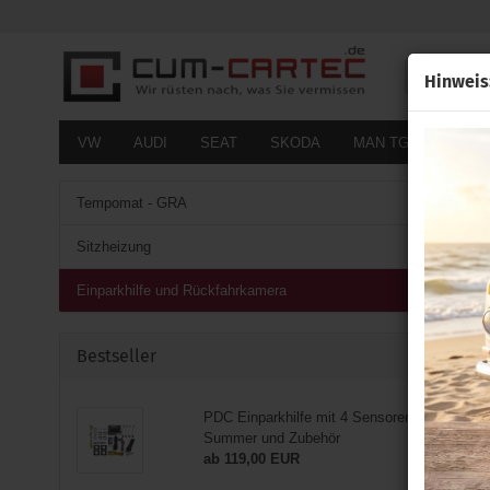
Alle
Hinweis
VW
AUDI
SEAT
SKODA
MAN TGE
FOR
Tempomat - GRA
Sitzheizung
Einparkhilfe und Rückfahrkamera
Bestseller
PDC Einparkhilfe mit 4 Sensoren inkl.
Summer und Zubehör
ab 119,00 EUR