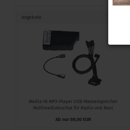
Angebote
Media IN MP3-Player USB-Massenspeicher
Multimediabuchse für Radio und Navi
Ab nur 89,00 EUR