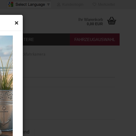
Kundenlogin
Merkzettel
Ihr Warenkorb
0,00 EUR
DIA
WEITERE
FAHRZEUGAUSWAHL
rkhilfe und Rückfahrkamera
l. Summer und