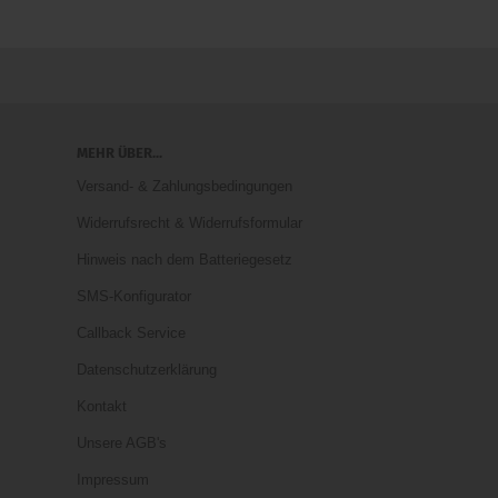
MEHR ÜBER...
Versand- & Zahlungsbedingungen
Widerrufsrecht & Widerrufsformular
Hinweis nach dem Batteriegesetz
SMS-Konfigurator
Callback Service
Datenschutzerklärung
Kontakt
Unsere AGB's
Impressum